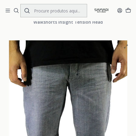
Portes Gratis Portugal e Espanha
Início
MENS
CLOTHING
Walkshorts
Walkshorts Insight Tension Head