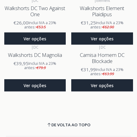
|
DC
|
Element
Walkshorts DC Two Against
Walkshorts Element
One
Plaidipus
€26,00
€31,25
Inclui IVA a 23%
Inclui IVA a 23%
antes:
€53.5
antes:
€62.90
Ver opções
Ver opções
|
DC
|
DC
Walkshorts DC Magnolia
Camisa Homem DC
Blockade
€39,95
Inclui IVA a 23%
antes:
€79.9
€31,99
Inclui IVA a 23%
antes:
€63.99
Ver opções
Ver opções
DE VOLTA AO TOPO