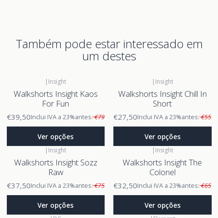
Também pode estar interessado em
um destes
|
Insight
|
Insight
Walkshorts Insight Kaos
Walkshorts Insight Chill In
For Fun
Short
€39,50
€27,50
Inclui IVA a 23%
antes:
€79
Inclui IVA a 23%
antes:
€55
Ver opções
Ver opções
|
Insight
|
Insight
Walkshorts Insight Sozz
Walkshorts Insight The
Raw
Colonel
€37,50
€32,50
Inclui IVA a 23%
antes:
€75
Inclui IVA a 23%
antes:
€65
Ver opções
Ver opções