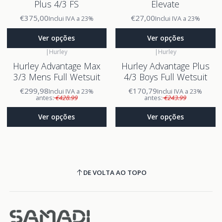
Plus 4/3 FS
Elevate
€375,00
€27,00
Inclui IVA a 23%
Inclui IVA a 23%
Ver opções
Ver opções
|
Hurley
|
Hurley
Hurley Advantage Max
Hurley Advantage Plus
3/3 Mens Full Wetsuit
4/3 Boys Full Wetsuit
€299,98
€170,79
Inclui IVA a 23%
Inclui IVA a 23%
antes:
€428.99
antes:
€243.99
Ver opções
Ver opções
DE VOLTA AO TOPO