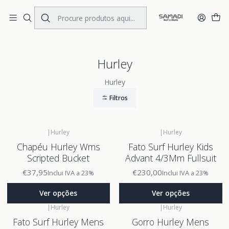
Portes Gratis Portugal e Espanha
Início
BRANDS
Hurley
Hurley
Hurley
Filtros
|
Hurley
|
Hurley
Chapéu Hurley Wms
Fato Surf Hurley Kids
Scripted Bucket
Advant 4/3Mm Fullsuit
€37,95
€230,00
Inclui IVA a 23%
Inclui IVA a 23%
Ver opções
Ver opções
|
Hurley
|
Hurley
Fato Surf Hurley Mens
Gorro Hurley Mens