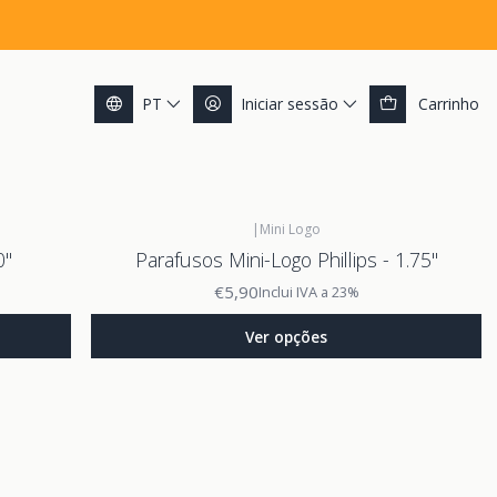
PT
Iniciar sessão
Carrinho
|
Mini Logo
0"
Parafusos Mini-Logo Phillips - 1.75"
€5,90
Inclui IVA a 23%
Ver opções