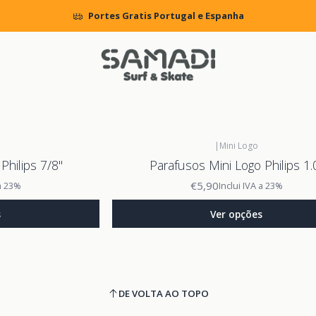
Início
BRANDS
Mini Logo
Portes Gratis Portugal e Espanha
Mini Logo
Mini Logo
|
Mini Logo
Philips 7/8"
Parafusos Mini Logo Philips 1.
€5,90
 a 23%
Inclui IVA a 23%
s
Ver opções
DE VOLTA AO TOPO