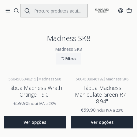
Portes Gratis Portugal e Espanha
Início
BRANDS
Madness SK8
Madness SK8
Madness SK8
Filtros
5604508046215
|
Madness SK8
5604508046192
|
Madness SK8
Tábua Madness Wrath
Tábua Madness
Orange - 9.0"
Manipulate Green R7 -
8.94"
€59,90
Inclui IVA a 23%
€59,90
Inclui IVA a 23%
Ver opções
Ver opções