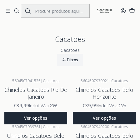
Portes Gratis Portugal e Espanha
Início
BRANDS
Cacatoes
Cacatoes
Cacatoes
Filtros
5604507941535
|
Cacatoes
5604507939921
|
Cacatoes
Chinelos Cacatoes Rio De
Chinelos Cacatoes Belo
Janeiro
Horizonte
€39,99
€39,99
Inclui IVA a 23%
Inclui IVA a 23%
Ver opções
Ver opções
5604507939761
|
Cacatoes
5604507940200
|
Cacatoes
Chinelos Cacatoes Belo
Chinelos Cacatoes Belo