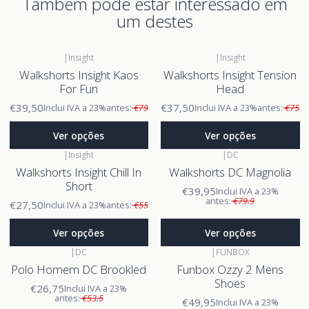
Também pode estar interessado em
um destes
|
Insight
|
Insight
Walkshorts Insight Kaos
Walkshorts Insight Tension
For Fun
Head
€39,50
€37,50
Inclui IVA a 23%
antes:
€79
Inclui IVA a 23%
antes:
€75
Ver opções
Ver opções
|
Insight
|
DC
Walkshorts Insight Chill In
Walkshorts DC Magnolia
Short
€39,95
Inclui IVA a 23%
antes:
€79.9
€27,50
Inclui IVA a 23%
antes:
€55
Ver opções
Ver opções
|
DC
|
FUNBOX
Polo Homem DC Brookled
Funbox Ozzy 2 Mens
Shoes
€26,75
Inclui IVA a 23%
antes:
€53.5
€49,95
Inclui IVA a 23%