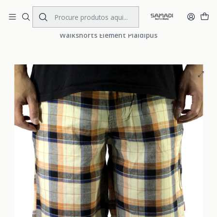
Portes Gratis Portugal e Espanha
Início
MENS
CLOTHING
Walkshorts
Walkshorts Element Plaidipus