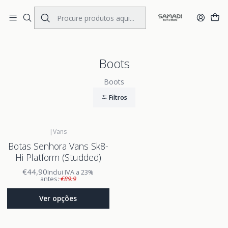
Portes Gratis Portugal e Espanha
Início
WOMENS
FOOTWEAR
Boots
Boots
Boots
Filtros
|
Vans
Botas Senhora Vans Sk8-
Hi Platform (Studded)
€44,90
Inclui IVA a 23%
antes:
€89.9
Ver opções