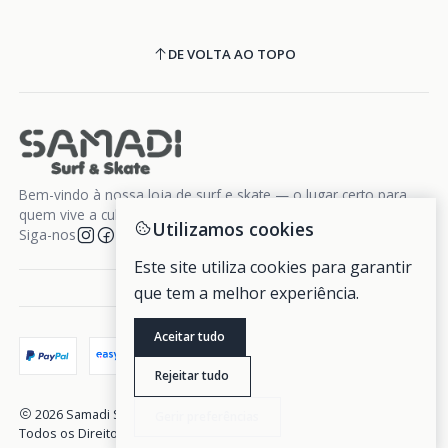
DE VOLTA AO TOPO
Bem-vindo à nossa loja de surf e skate — o lugar certo para
quem vive a cultura da liberdade sobre rodas e ondas.
Utilizamos cookies
Siga-nos
Este site utiliza cookies para garantir
que tem a melhor experiência.
Aceitar tudo
Rejeitar tudo
2026 Samadi Surf Skate.
Gerir preferências
Todos os Direitos Reservados.
Com tecnologia Jumpseller
.