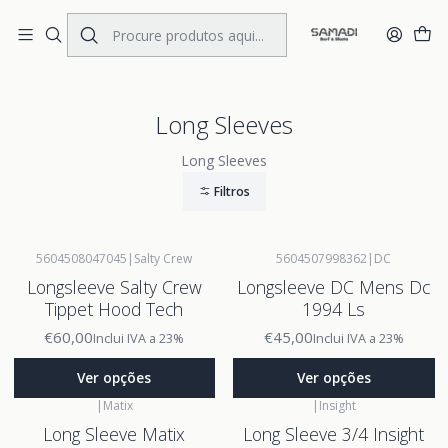
Portes Gratis Portugal e Espanha
Início
MENS
CLOTHING
Long Sleeves
Long Sleeves
Long Sleeves
Filtros
5604508047045
|
Salty Crew
5604507998362
|
DC
Longsleeve Salty Crew
Longsleeve DC Mens Dc
Tippet Hood Tech
1994 Ls
€60,00
€45,00
Inclui IVA a 23%
Inclui IVA a 23%
Ver opções
Ver opções
|
Matix
|
Insight
Long Sleeve Matix
Long Sleeve 3/4 Insight