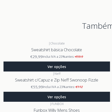
Também 
|
Chocolate
Sweatshirt básica Chocolate
€29,99
Inclui IVA a 23%
antes:
€59.9
Ver opções
|
Neff
Sweatshirt c/Capuz e Zip Neff Swonoop Fizzle
€55,99
Inclui IVA a 23%
antes:
€112
Ver opções
|
FUNBOX
Funbox Willy Mens Shoes