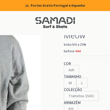
ENS
CLOTHING
Sweat Crew
Sweatshirt básica Neff Crew Neff
Portes Gratis Portugal e Espanha
|
Sweatshirt b
Meow
Inclui IVA a 23%
before:
€84
COR
Ash
TAMANHO
M
L
COLECÇÃO
Transitou SSKO
ARMAZÉM
PIS