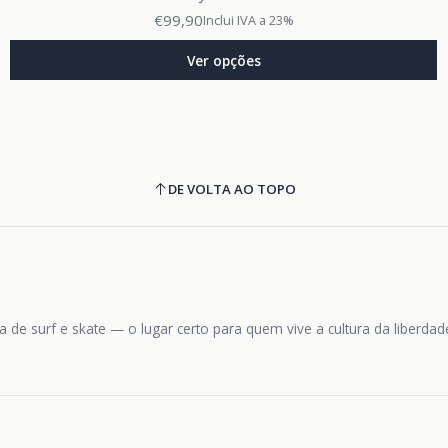
€99,90
Inclui IVA a 23%
Ver opções
DE VOLTA AO TOPO
 de surf e skate — o lugar certo para quem vive a cultura da liberda