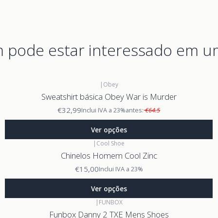
pode estar interessado em u
|
Obey
Sweatshirt básica Obey War is Murder
€32,99
Inclui IVA a 23%
antes:
€64.5
Ver opções
|
Cool Shoe
Chinelos Homem Cool Zinc
€15,00
Inclui IVA a 23%
Ver opções
|
FUNBOX
Funbox Danny 2 TXE Mens Shoes