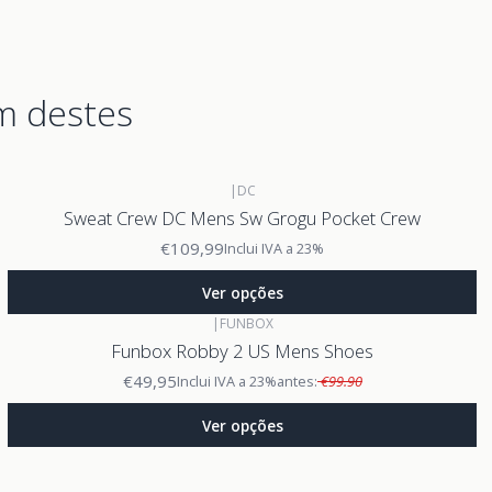
m destes
|
DC
Sweat Crew DC Mens Sw Grogu Pocket Crew
€109,99
Inclui IVA a 23%
Ver opções
|
FUNBOX
Funbox Robby 2 US Mens Shoes
€49,95
Inclui IVA a 23%
antes:
€99.90
Ver opções