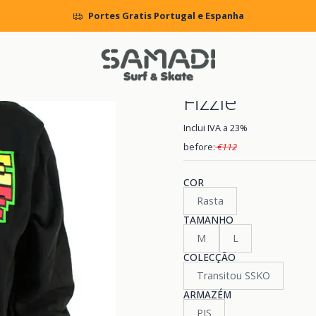
S
CLOTHING
Sweat Hood Zip
Sweatshirt c/Capuz e Zip Neff Sw
Portes Gratis Portugal e Espanha
|
Sweatshirt c
Fizzle
Inclui IVA a 23%
before:
€112
COR
Rasta
TAMANHO
M
L
COLECÇÃO
Transitou SSKO
ARMAZÉM
PIS