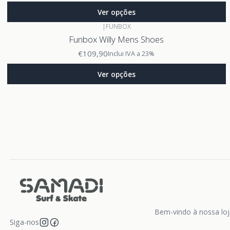
Ver opções
|
FUNBOX
Funbox Willy Mens Shoes
€109,90
Inclui IVA a 23%
Ver opções
Bem-vindo à nossa loja
Siga-nos