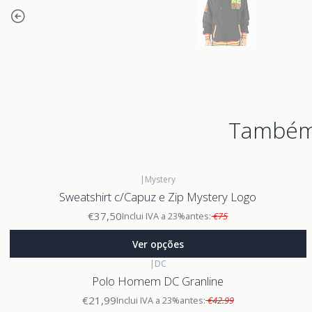
Também 
|
Mystery
Sweatshirt c/Capuz e Zip Mystery Logo
€37,50
Inclui IVA a 23%
antes:
€75
Ver opções
|
DC
Polo Homem DC Granline
€21,99
Inclui IVA a 23%
antes:
€42.99