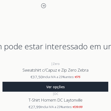
pode estar interessado em u
|
Zero
Sweatshirt c/Capuz e Zip Zero Zebra
€37,50
Inclui IVA a 23%
antes:
€75
Ver opções
|
DC
T-Shirt Homem DC Laytonville
€27,99
Inclui IVA a 23%
antes:
€39.99