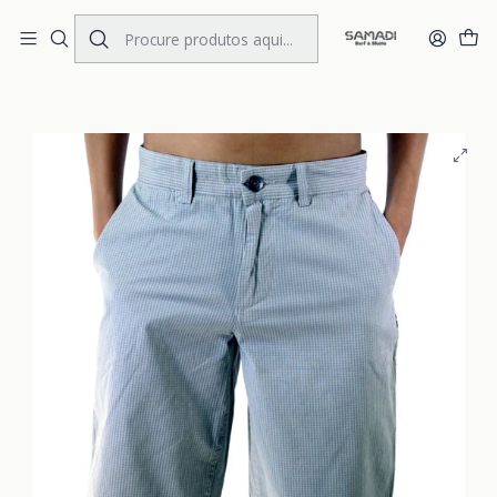
Portes Gratis Portugal e Espanha
Início
KIDS
CLOTHING
Walkshorts
Walkshorts DC Rambler