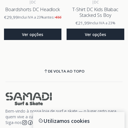
|
DC
|
DC
Boardshorts DC Headlock
T-Shirt DC Kids Blabac
Stacked Ss Boy
€29,99
Inclui IVA a 23%
antes:
€66
€21,99
Inclui IVA a 23%
Ver opções
Ver opções
DE VOLTA AO TOPO
Bem-vindo à nossa loja de surf e skate — o lugar certo para
quem vive a cultura da liberdade sobre rodas e ondas.
Utilizamos cookies
Siga-nos