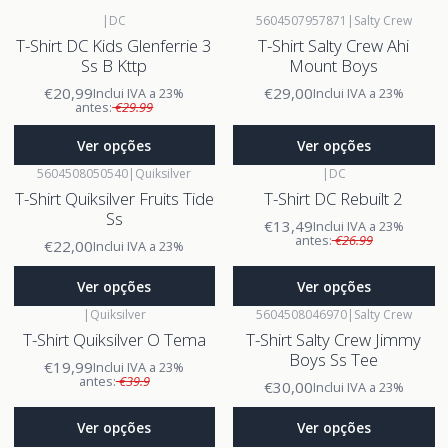
|
DC
5604507957871
|
Salty Crew
T-Shirt DC Kids Glenferrie 3
T-Shirt Salty Crew Ahi
Ss B Kttp
Mount Boys
€20,99
€29,00
Inclui IVA a 23%
Inclui IVA a 23%
antes:
€29.99
Ver opções
Ver opções
5604508050540
|
Quiksilver
|
DC
T-Shirt Quiksilver Fruits Tide
T-Shirt DC Rebuilt 2
Ss
€13,49
Inclui IVA a 23%
antes:
€26.99
€22,00
Inclui IVA a 23%
Ver opções
Ver opções
|
Quiksilver
5604508046970
|
Salty Crew
T-Shirt Quiksilver O Tema
T-Shirt Salty Crew Jimmy
Boys Ss Tee
€19,99
Inclui IVA a 23%
antes:
€39.9
€30,00
Inclui IVA a 23%
Ver opções
Ver opções