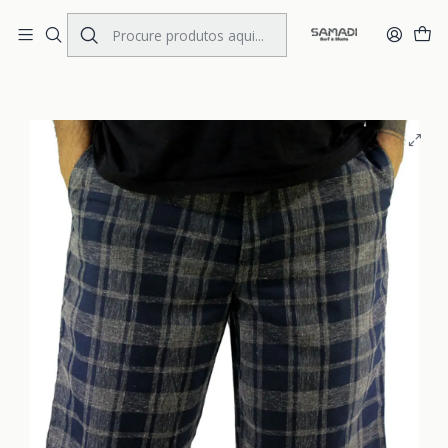
Portes Gratis Portugal e Espanha
Início
MENS
CLOTHING
Walkshorts
Walkshorts DC Lynden