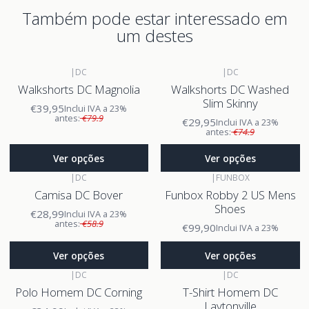
Também pode estar interessado em
um destes
|
DC
|
DC
Walkshorts DC Magnolia
Walkshorts DC Washed
Slim Skinny
€39,95
Inclui IVA a 23%
antes:
€79.9
€29,95
Inclui IVA a 23%
antes:
€74.9
Ver opções
Ver opções
|
DC
|
FUNBOX
Camisa DC Bover
Funbox Robby 2 US Mens
Shoes
€28,99
Inclui IVA a 23%
antes:
€58.9
€99,90
Inclui IVA a 23%
Ver opções
Ver opções
|
DC
|
DC
Polo Homem DC Corning
T-Shirt Homem DC
Laytonville