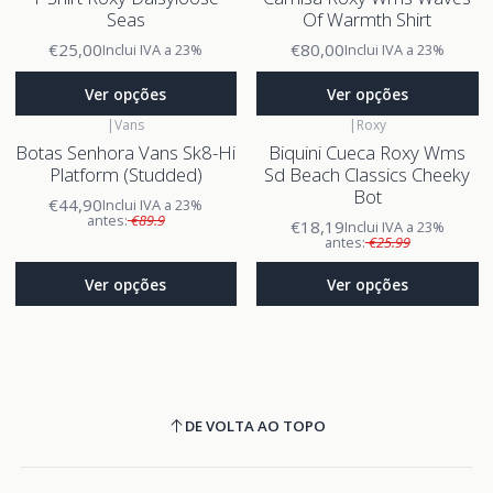
Seas
Of Warmth Shirt
€25,00
€80,00
Inclui IVA a 23%
Inclui IVA a 23%
Ver opções
Ver opções
|
Vans
|
Roxy
Botas Senhora Vans Sk8-Hi
Biquini Cueca Roxy Wms
Platform (Studded)
Sd Beach Classics Cheeky
Bot
€44,90
Inclui IVA a 23%
antes:
€89.9
€18,19
Inclui IVA a 23%
antes:
€25.99
Ver opções
Ver opções
DE VOLTA AO TOPO