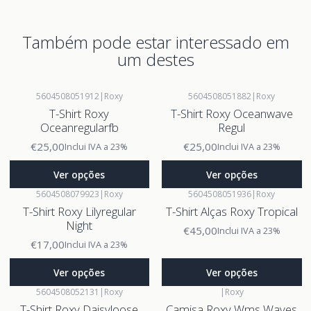
Também pode estar interessado em
um destes
5604508051912
|
Roxy
5604508051882
|
Roxy
T-Shirt Roxy
T-Shirt Roxy Oceanwave
Oceanregularfb
Regul
€25,00
€25,00
Inclui IVA a 23%
Inclui IVA a 23%
Ver opções
Ver opções
5604508079923
|
Roxy
5604508051936
|
Roxy
T-Shirt Roxy Lilyregular
T-Shirt Alças Roxy Tropical
Night
€45,00
Inclui IVA a 23%
€17,00
Inclui IVA a 23%
Ver opções
Ver opções
5604508052131
|
Roxy
|
Roxy
T-Shirt Roxy Daisyloose
Camisa Roxy Wms Waves