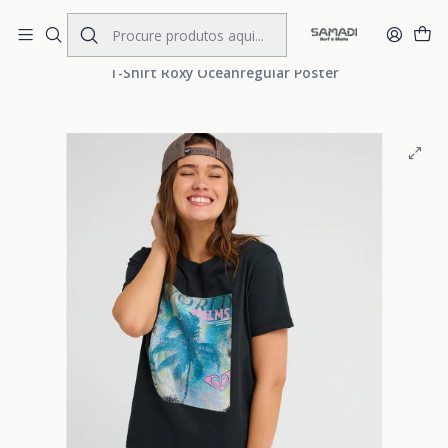
Portes Gratis Portugal e Espanha
Início
WOMENS
CLOTHING
T.Shirts
T-Shirt Roxy Oceanregular Poster