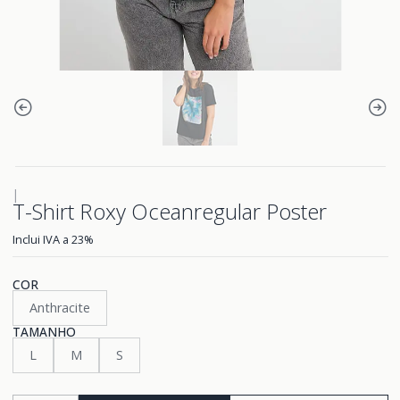
|
T-Shirt Roxy Oceanregular Poster
Inclui IVA a 23%
COR
Anthracite
TAMANHO
L
M
S