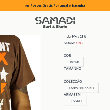
cio
MENS
CLOTHING
T.Shirts
T-Shirt Independent Legs (Slim Fi
Portes Gratis Portugal e Espanha
|
T-Shirt Indep
Inclui IVA a 23%
before:
€29.9
COR
Brown
TAMANHO
S
COLECÇÃO
Transitou SSKO
ARMAZÉM
CCSSKO