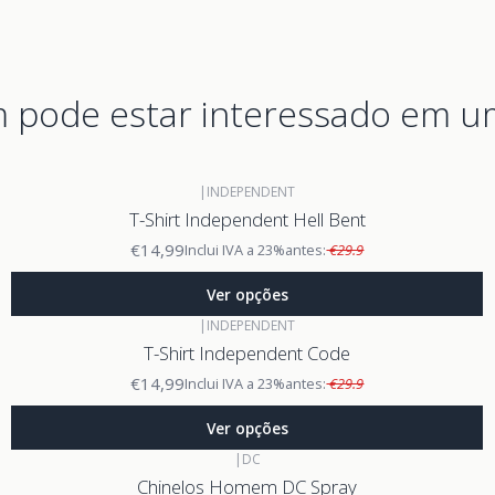
pode estar interessado em u
|
INDEPENDENT
T-Shirt Independent Hell Bent
€14,99
Inclui IVA a 23%
antes:
€29.9
Ver opções
|
INDEPENDENT
T-Shirt Independent Code
€14,99
Inclui IVA a 23%
antes:
€29.9
Ver opções
|
DC
Chinelos Homem DC Spray