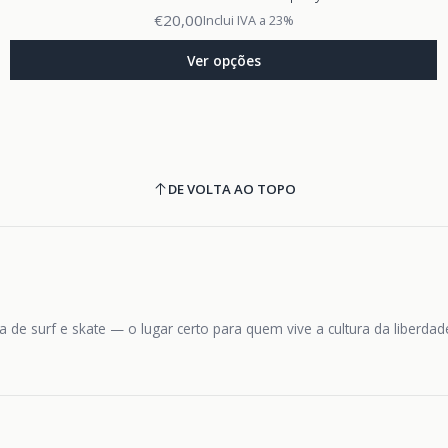
€20,00
Inclui IVA a 23%
Ver opções
DE VOLTA AO TOPO
 de surf e skate — o lugar certo para quem vive a cultura da liberda