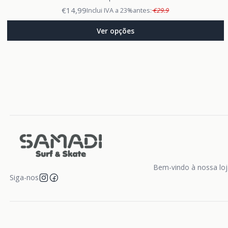
€14,99
Inclui IVA a 23%
antes:
€29.9
Ver opções
Bem-vindo à nossa loja
Siga-nos