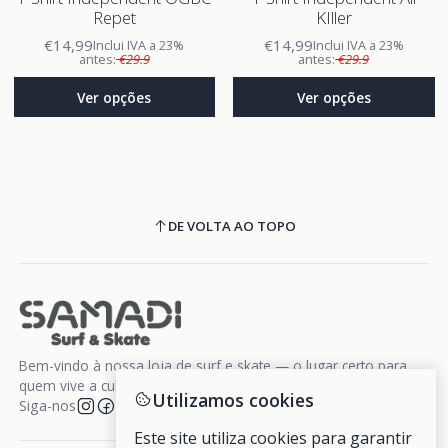
Repet
KIller
€14,99
€14,99
Inclui IVA a 23%
Inclui IVA a 23%
antes:
€29.9
antes:
€29.9
Ver opções
Ver opções
DE VOLTA AO TOPO
Bem-vindo à nossa loja de surf e skate — o lugar certo para
quem vive a cultura da liberdade sobre rodas e ondas.
Utilizamos cookies
Siga-nos
Este site utiliza cookies para garantir