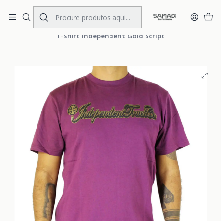
Portes Gratis Portugal e Espanha
Início
MENS
CLOTHING
T.Shirts
T-Shirt Independent Gold Script