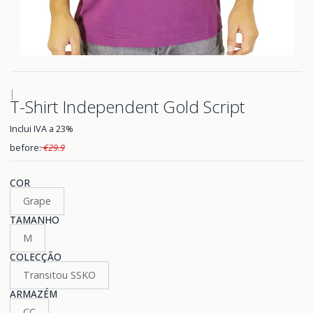
|
T-Shirt Independent Gold Script
Inclui IVA a 23%
before:
€29.9
COR
Grape
TAMANHO
M
COLECÇÃO
Transitou SSKO
ARMAZÉM
CC