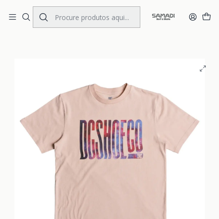
Portes Gratis Portugal e Espanha
Início
MENS
CLOTHING
T.Shirts
T-Shirt DC Trippy Typed SS