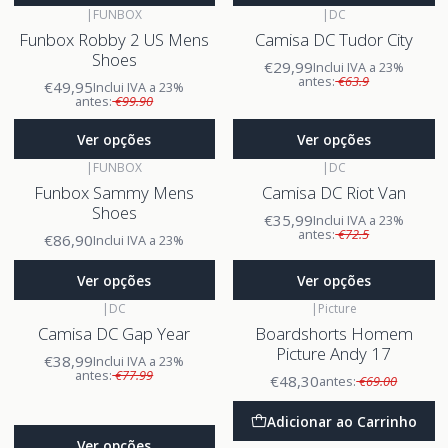
|
FUNBOX
|
DC
Funbox Robby 2 US Mens
Camisa DC Tudor City
Shoes
€29,99
Inclui IVA a 23%
antes:
€63.9
€49,95
Inclui IVA a 23%
antes:
€99.90
Ver opções
Ver opções
|
FUNBOX
|
DC
Funbox Sammy Mens
Camisa DC Riot Van
Shoes
€35,99
Inclui IVA a 23%
antes:
€72.5
€86,90
Inclui IVA a 23%
Ver opções
Ver opções
|
DC
|
Picture
Camisa DC Gap Year
Boardshorts Homem
Picture Andy 17
€38,99
Inclui IVA a 23%
antes:
€77.99
€48,30
antes:
€69.00
Adicionar ao Carrinho
Ver opções