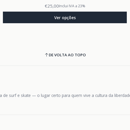
€25,00
Inclui IVA a 23%
Ver opções
DE VOLTA AO TOPO
 de surf e skate — o lugar certo para quem vive a cultura da liberda