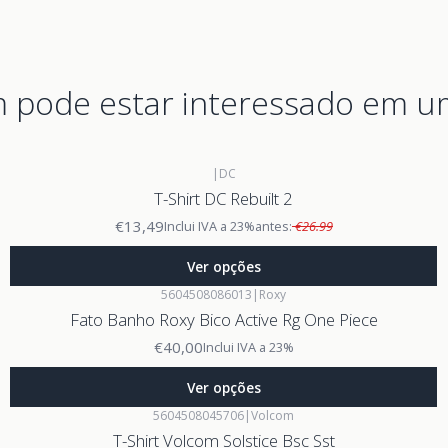
pode estar interessado em u
|
DC
T-Shirt DC Rebuilt 2
€13,49
Inclui IVA a 23%
antes:
€26.99
Ver opções
5604508086013
|
Roxy
Fato Banho Roxy Bico Active Rg One Piece
€40,00
Inclui IVA a 23%
Ver opções
5604508045706
|
Volcom
T-Shirt Volcom Solstice Bsc Sst