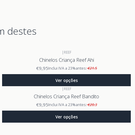
m destes
|
REEF
Chinelos Criança Reef Ahi
€9,95
Inclui IVA a 23%
antes:
€21.5
Ver opções
|
REEF
Chinelos Criança Reef Bandito
€9,95
Inclui IVA a 23%
antes:
€20.3
Ver opções