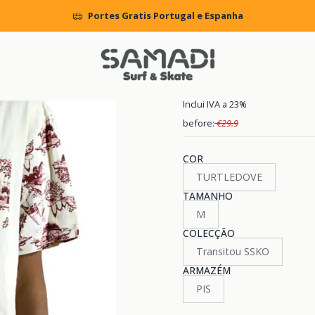
Início
KIDS
CLOTHING
T.Shirts
T-Shirt DC Toile
Portes Gratis Portugal e Espanha
|
T-Shirt DC To
Inclui IVA a 23%
before:
€29.9
COR
TURTLEDOVE
TAMANHO
M
COLECÇÃO
Transitou SSKO
ARMAZÉM
PIS