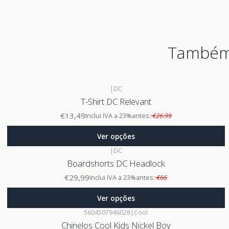
Também 
|
DC
T-Shirt DC Relevant
€13,49
Inclui IVA a 23%
antes:
€26.99
Ver opções
|
DC
Boardshorts DC Headlock
€29,99
Inclui IVA a 23%
antes:
€66
Ver opções
5604507946028
|
Cool
Chinelos Cool Kids Nickel Boy