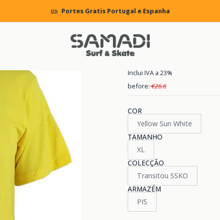
Início
MENS
CLOTHING
T.Shirts
T-Shirt DC Star
Portes Gratis Portugal e Espanha
|
T-Shirt DC St
Inclui IVA a 23%
before:
€26.6
COR
Yellow Sun White
TAMANHO
XL
COLECÇÃO
Transitou SSKO
ARMAZÉM
PIS