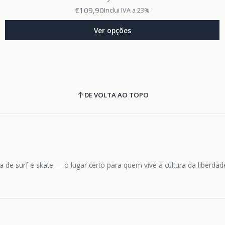
€109,90
Inclui IVA a 23%
Ver opções
DE VOLTA AO TOPO
 de surf e skate — o lugar certo para quem vive a cultura da liberda