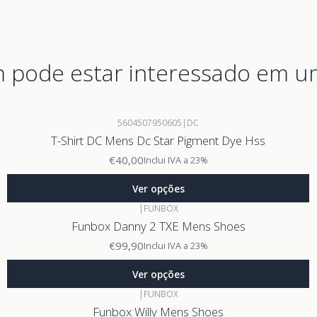
pode estar interessado em u
5604507950605
|
DC
T-Shirt DC Mens Dc Star Pigment Dye Hss
€40,00
Inclui IVA a 23%
Ver opções
|
FUNBOX
Funbox Danny 2 TXE Mens Shoes
€99,90
Inclui IVA a 23%
Ver opções
|
FUNBOX
Funbox Willy Mens Shoes