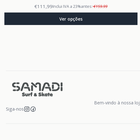
€111,99
Inclui IVA a 23%
antes:
€159.99
Ver opções
Bem-vindo à nossa loja
Siga-nos