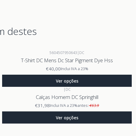
m destes
5604507950643
|
DC
T-Shirt DC Mens Dc Star Pigment Dye Hss
€40,00
Inclui IVA a 23%
Ver opções
|
DC
Calças Homem DC Springhill
€31,98
Inclui IVA a 23%
antes:
€63.9
Ver opções