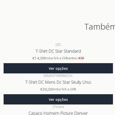
Também 
|
DC
T-Shirt DC Star Standard
€14,99
Inclui IVA a 23%
antes:
€36
Ver opções
5604507996986
|
DC
T-Shirt DC Mens Dc Star Skully Lhss
€30,00
Inclui IVA a 23%
Ver opções
|
Picture
Casaco Homem Picture Denver