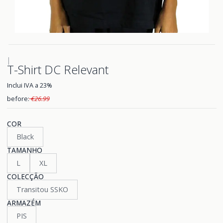
|
T-Shirt DC Relevant
Inclui IVA a 23%
before:
€26.99
COR
Black
TAMANHO
L
XL
COLECÇÃO
Transitou SSKO
ARMAZÉM
PIS