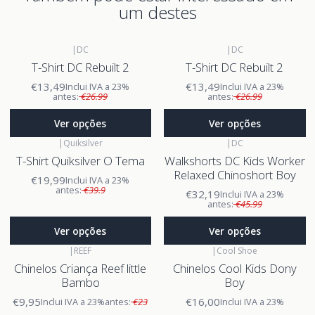
um destes
|
DC
|
DC
T-Shirt DC Rebuilt 2
T-Shirt DC Rebuilt 2
€13,49
€13,49
Inclui IVA a 23%
Inclui IVA a 23%
antes:
€26.99
antes:
€26.99
Ver opções
Ver opções
|
Quiksilver
|
DC
T-Shirt Quiksilver O Tema
Walkshorts DC Kids Worker
Relaxed Chinoshort Boy
€19,99
Inclui IVA a 23%
antes:
€39.9
€32,19
Inclui IVA a 23%
antes:
€45.99
Ver opções
Ver opções
|
REEF
|
Cool Shoe
Chinelos Criança Reef little
Chinelos Cool Kids Dony
Bambo
Boy
€9,95
€16,00
Inclui IVA a 23%
antes:
€23
Inclui IVA a 23%