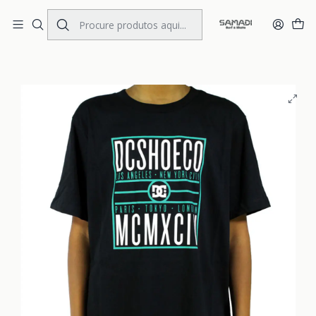
Portes Gratis Portugal e Espanha
Início
KIDS
CLOTHING
T.Shirts
T-Shirt DC Relevant