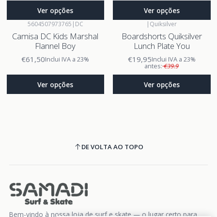
Ver opções
Ver opções
5604507973765
|
DC
|
Quiksilver
Camisa DC Kids Marshal
Boardshorts Quiksilver
Flannel Boy
Lunch Plate You
€61,50
€19,95
Inclui IVA a 23%
Inclui IVA a 23%
antes:
€39.9
Ver opções
Ver opções
DE VOLTA AO TOPO
Bem-vindo à nossa loja de surf e skate — o lugar certo para