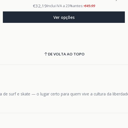
€32,19
Inclui IVA a 23%
antes:
€45.99
Ver opções
DE VOLTA AO TOPO
 de surf e skate — o lugar certo para quem vive a cultura da liberda