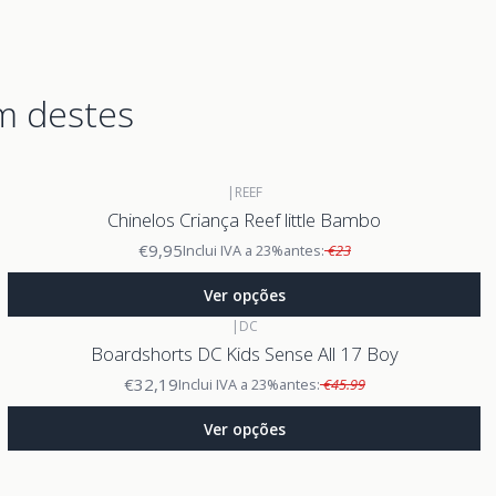
m destes
|
REEF
Chinelos Criança Reef little Bambo
€9,95
Inclui IVA a 23%
antes:
€23
Ver opções
|
DC
Boardshorts DC Kids Sense All 17 Boy
€32,19
Inclui IVA a 23%
antes:
€45.99
Ver opções