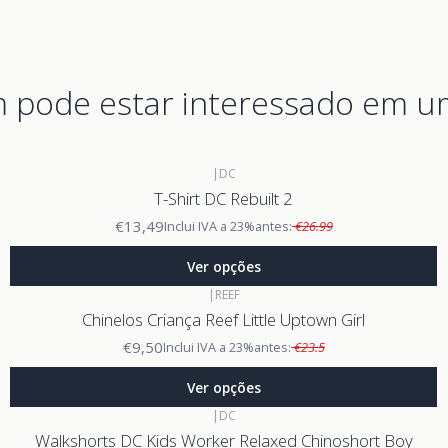
pode estar interessado em u
|
DC
T-Shirt DC Rebuilt 2
€13,49
Inclui IVA a 23%
antes:
€26.99
Ver opções
|
REEF
Chinelos Criança Reef Little Uptown Girl
€9,50
Inclui IVA a 23%
antes:
€23.5
Ver opções
|
DC
Walkshorts DC Kids Worker Relaxed Chinoshort Boy