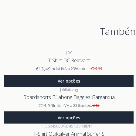
Também 
|
DC
T-Shirt DC Relevant
€13,49
Inclui IVA a 23%
antes:
€26.99
Ver opções
|
Billabong
Boardshorts Billabong Baggies Gargantua
€24,50
Inclui IVA a 23%
antes:
€49
Ver opções
5604508048745
|
Quiksilver
T-Shirt Quiksilver Animal Surfer S