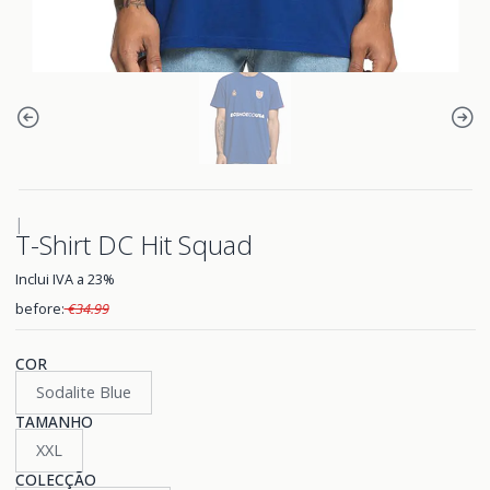
|
T-Shirt DC Hit Squad
Inclui IVA a 23%
before:
€34.99
COR
Sodalite Blue
TAMANHO
XXL
COLECÇÃO