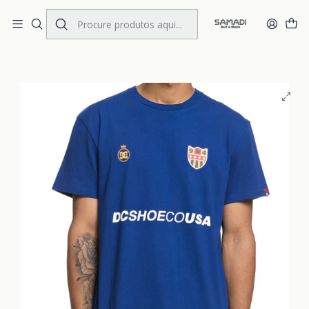
Portes Gratis Portugal e Espanha
Início
MENS
CLOTHING
T.Shirts
T-Shirt DC Hit Squad