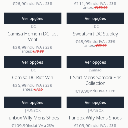
€26,90
€111,99
Inclui IVA a 23%
Inclui IVA a 23%
antes:
€159.99
Ver opções
Ver opções
|
DC
|
DC
Camisa Homem DC Just
Sweatshirt DC Studley
Vent
€48,99
Inclui IVA a 23%
antes:
€69.99
€39,99
Inclui IVA a 23%
antes:
€79.99
Ver opções
Ver opções
|
DC
|
Samadi
Camisa DC Riot Van
T-Shirt Mens Samadi Fins
Collection
€35,99
Inclui IVA a 23%
antes:
€72.5
€19,90
Inclui IVA a 23%
Ver opções
Ver opções
|
FUNBOX
|
FUNBOX
Funbox Willy Mens Shoes
Funbox Willy Mens Shoes
€109,90
€109,90
Inclui IVA a 23%
Inclui IVA a 23%