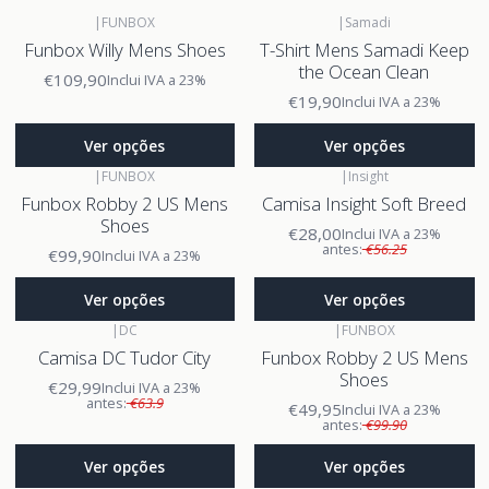
|
FUNBOX
|
Samadi
Funbox Willy Mens Shoes
T-Shirt Mens Samadi Keep
the Ocean Clean
€109,90
Inclui IVA a 23%
€19,90
Inclui IVA a 23%
Ver opções
Ver opções
|
FUNBOX
|
Insight
Funbox Robby 2 US Mens
Camisa Insight Soft Breed
Shoes
€28,00
Inclui IVA a 23%
antes:
€56.25
€99,90
Inclui IVA a 23%
Ver opções
Ver opções
|
DC
|
FUNBOX
Camisa DC Tudor City
Funbox Robby 2 US Mens
Shoes
€29,99
Inclui IVA a 23%
antes:
€63.9
€49,95
Inclui IVA a 23%
antes:
€99.90
Ver opções
Ver opções