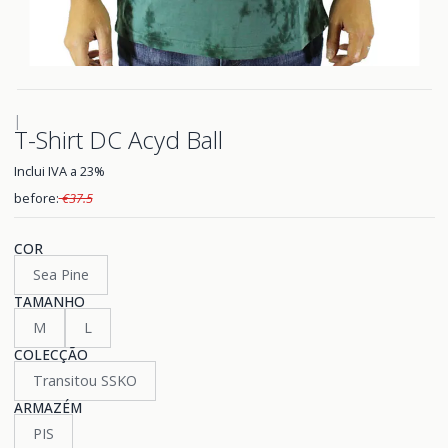
|
T-Shirt DC Acyd Ball
Inclui IVA a 23%
before:
€37.5
COR
Sea Pine
TAMANHO
M
L
COLECÇÃO
Transitou SSKO
ARMAZÉM
PIS