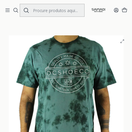
Portes Gratis Portugal e Espanha
Início
MENS
CLOTHING
T.Shirts
T-Shirt DC Acyd Ball