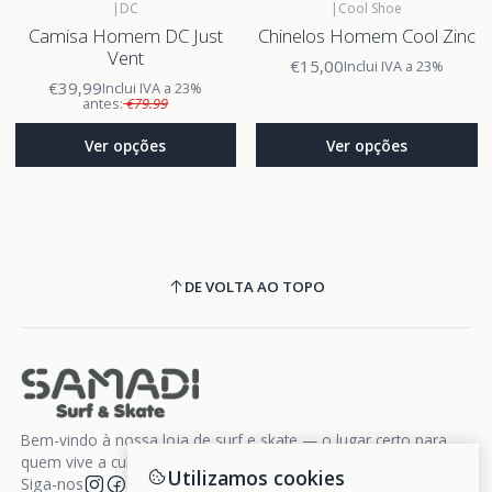
|
DC
|
Cool Shoe
Camisa Homem DC Just
Chinelos Homem Cool Zinc
Vent
€15,00
Inclui IVA a 23%
€39,99
Inclui IVA a 23%
antes:
€79.99
Ver opções
Ver opções
DE VOLTA AO TOPO
Bem-vindo à nossa loja de surf e skate — o lugar certo para
quem vive a cultura da liberdade sobre rodas e ondas.
Utilizamos cookies
Siga-nos