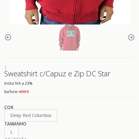
|
Sweatshirt c/Capuz e Zip DC Star
Inclui IVA a 23%
before:
€89.9
COR
Deep Red Columbia
TAMANHO
L