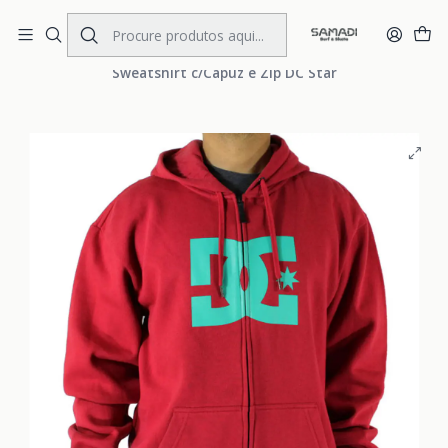
Portes Gratis Portugal e Espanha
Início
MENS
CLOTHING
Sweat Hood Zip
Sweatshirt c/Capuz e Zip DC Star