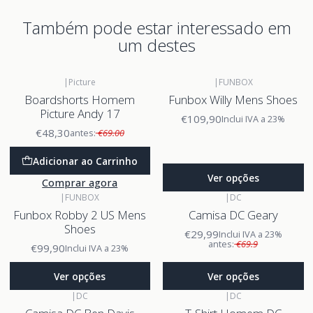
Também pode estar interessado em
um destes
|
Picture
|
FUNBOX
Boardshorts Homem
Funbox Willy Mens Shoes
Picture Andy 17
€109,90
Inclui IVA a 23%
€48,30
antes:
€69.00
Adicionar ao Carrinho
Ver opções
Comprar agora
|
FUNBOX
|
DC
Funbox Robby 2 US Mens
Camisa DC Geary
Shoes
€29,99
Inclui IVA a 23%
antes:
€69.9
€99,90
Inclui IVA a 23%
Ver opções
Ver opções
|
DC
|
DC