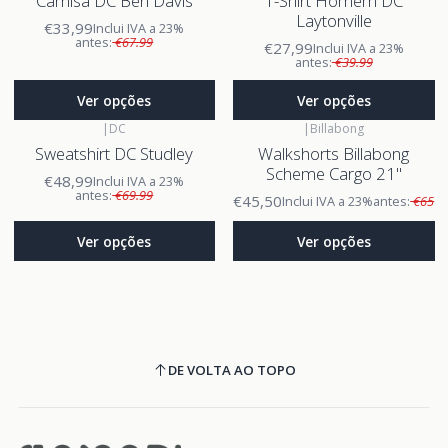
Camisa DC Ben Davis
T-Shirt Homem DC
Laytonville
€33,99
Inclui IVA a 23%
antes:
€67.99
€27,99
Inclui IVA a 23%
antes:
€39.99
Ver opções
Ver opções
|
DC
|
Billabong
Sweatshirt DC Studley
Walkshorts Billabong
Scheme Cargo 21"
€48,99
Inclui IVA a 23%
antes:
€69.99
€45,50
Inclui IVA a 23%
antes:
€65
Ver opções
Ver opções
DE VOLTA AO TOPO