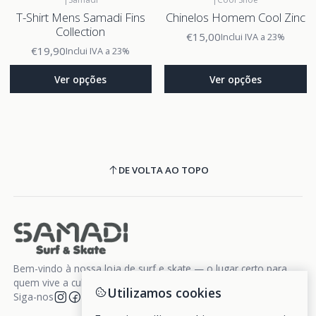
T-Shirt Mens Samadi Fins
Chinelos Homem Cool Zinc
Collection
€15,00
Inclui IVA a 23%
€19,90
Inclui IVA a 23%
Ver opções
Ver opções
DE VOLTA AO TOPO
Bem-vindo à nossa loja de surf e skate — o lugar certo para
quem vive a cultura da liberdade sobre rodas e ondas.
Utilizamos cookies
Siga-nos