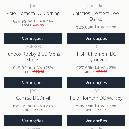
|
DC
|
Cool Shoe
Polo Homem DC Corning
Chinelos Homem Cool
Darko
€34,99
Inclui IVA a 23%
antes:
€49.99
€25,00
Inclui IVA a 23%
Ver opções
Ver opções
|
FUNBOX
|
DC
Funbox Robby 2 US Mens
T-Shirt Homem DC
Shoes
Laytonville
€49,95
€27,99
Inclui IVA a 23%
Inclui IVA a 23%
antes:
€99.90
antes:
€39.99
Ver opções
Ver opções
|
DC
|
DC
Camisa DC Anvil
Polo Homem DC Walkley
€29,99
€26,75
Inclui IVA a 23%
Inclui IVA a 23%
antes:
€59.9
antes:
€53.5
Ver opções
Ver opções
|
Samadi
|
Cool Shoe