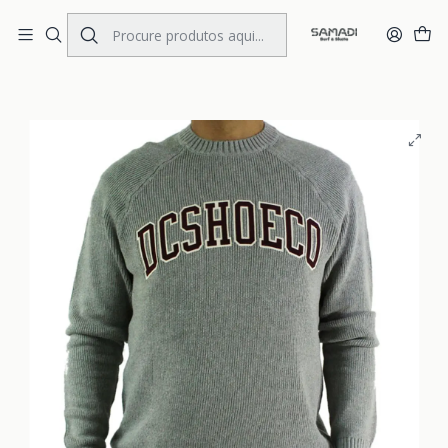
Portes Gratis Portugal e Espanha
Início
MENS
CLOTHING
Pullover
Pullover DC Lenox