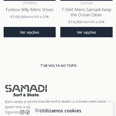
|
FUNBOX
|
Samadi
Funbox Willy Mens Shoes
T-Shirt Mens Samadi Keep
the Ocean Clean
€109,90
Inclui IVA a 23%
€19,90
Inclui IVA a 23%
Ver opções
Ver opções
DE VOLTA AO TOPO
Bem-vindo à nossa loja de surf e skate — o lugar certo para
quem vive a cultura da liberdade sobre rodas e ondas.
Utilizamos cookies
Siga-nos