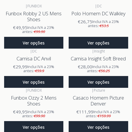
|
FUNBOX
|
DC
Funbox Robby 2 US Mens
Polo Homem DC Walkley
Shoes
€26,75
Inclui IVA a 23%
antes:
€53.5
€49,95
Inclui IVA a 23%
antes:
€99.90
Ver opções
Ver opções
|
DC
|
Insight
Camisa DC Anvil
Camisa Insight Soft Breed
€29,99
€28,00
Inclui IVA a 23%
Inclui IVA a 23%
antes:
€59.9
antes:
€56.25
Ver opções
Ver opções
|
FUNBOX
|
Picture
Funbox Ozzy 2 Mens
Casaco Homem Picture
Shoes
Denver
€49,95
€111,99
Inclui IVA a 23%
Inclui IVA a 23%
antes:
€99.90
antes:
€159.99
Ver opções
Ver opções