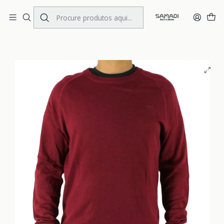
Portes Gratis Portugal e Espanha
Início
MENS
CLOTHING
Pullover
Pullover DC Clinometer