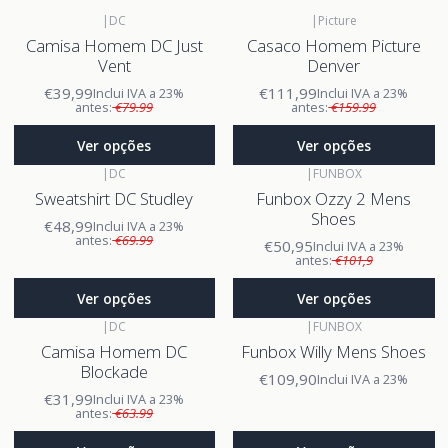
|
DC
|
Picture
Camisa Homem DC Just
Casaco Homem Picture
Vent
Denver
€39,99
€111,99
Inclui IVA a 23%
Inclui IVA a 23%
antes:
€79.99
antes:
€159.99
Ver opções
Ver opções
|
DC
|
FUNBOX
Sweatshirt DC Studley
Funbox Ozzy 2 Mens
Shoes
€48,99
Inclui IVA a 23%
antes:
€69.99
€50,95
Inclui IVA a 23%
antes:
€101,9
Ver opções
Ver opções
|
DC
|
FUNBOX
Camisa Homem DC
Funbox Willy Mens Shoes
Blockade
€109,90
Inclui IVA a 23%
€31,99
Inclui IVA a 23%
antes:
€63.99