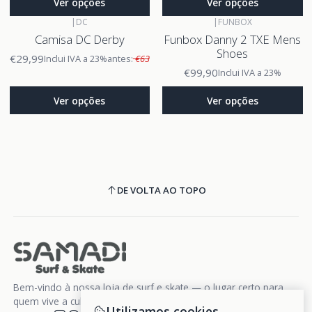
Ver opções
Ver opções
|
DC
|
FUNBOX
Camisa DC Derby
Funbox Danny 2 TXE Mens
Shoes
€29,99
Inclui IVA a 23%
antes:
€63
€99,90
Inclui IVA a 23%
Ver opções
Ver opções
DE VOLTA AO TOPO
Bem-vindo à nossa loja de surf e skate — o lugar certo para
quem vive a cultura da liberdade sobre rodas e ondas.
Utilizamos cookies