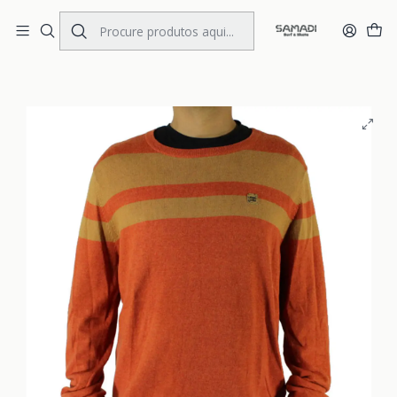
Portes Gratis Portugal e Espanha
Início
MENS
CLOTHING
Pullover
Pullover DC Card Cheat