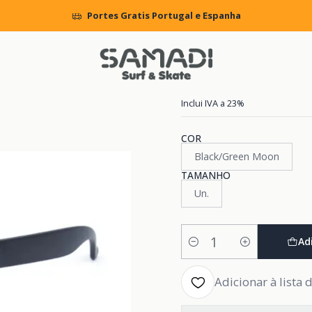
ACCESSORIES
MENS
Sunglasses
Oculos KN Premiums Black/Gre
Portes Gratis Portugal e Espanha
|
Oculos KN P
Inclui IVA a 23%
COR
Black/Green Moon
TAMANHO
Un.
Ad
Quantidade
Adicionar à lista 