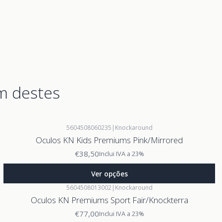
m destes
5604508060235
|
Knockaround
Oculos KN Kids Premiums Pink/Mirrored
€38,50
Inclui IVA a 23%
Ver opções
5604508013002
|
Knockaround
Oculos KN Premiums Sport Fair/Knockterra
€77,00
Inclui IVA a 23%