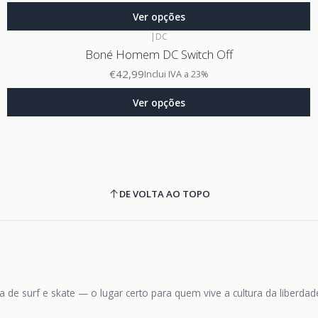
Ver opções
|
DC
Boné Homem DC Switch Off
€42,99
Inclui IVA a 23%
Ver opções
DE VOLTA AO TOPO
 de surf e skate — o lugar certo para quem vive a cultura da liberda