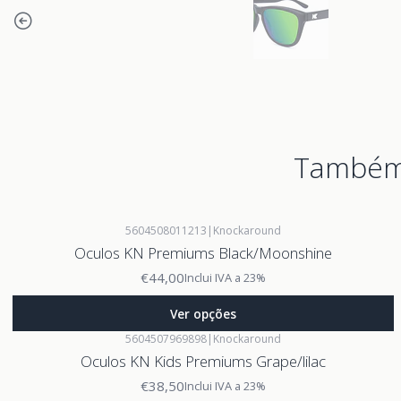
Também 
5604508011213
|
Knockaround
Oculos KN Premiums Black/Moonshine
€44,00
Inclui IVA a 23%
Ver opções
5604507969898
|
Knockaround
Oculos KN Kids Premiums Grape/lilac
€38,50
Inclui IVA a 23%