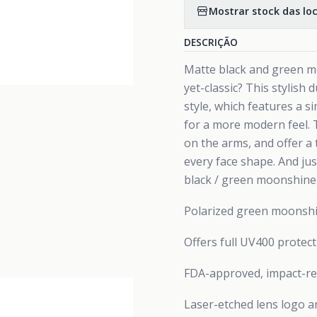
Mostrar stock das lo
DESCRIÇÃO
Matte black and green mo
yet-classic? This stylis
style, which features a s
for a more modern feel. 
on the arms, and offer a
every face shape. And ju
black / green moonshine
Polarized green moonshi
Offers full UV400 protec
FDA-approved, impact-re
Laser-etched lens logo 