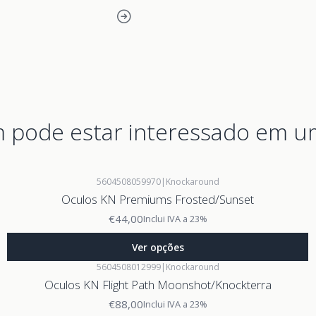
pode estar interessado em u
5604508059970
|
Knockaround
Oculos KN Premiums Frosted/Sunset
€44,00
Inclui IVA a 23%
Ver opções
5604508012999
|
Knockaround
Oculos KN Flight Path Moonshot/Knockterra
€88,00
Inclui IVA a 23%