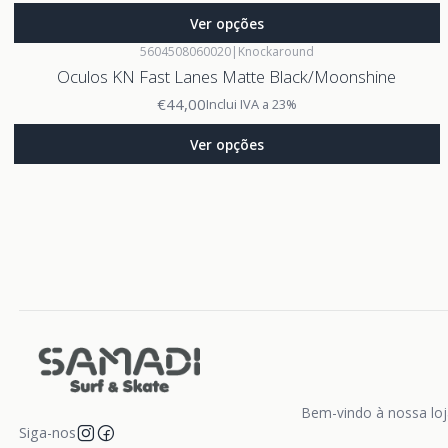
Ver opções
5604508060020
|
Knockaround
Oculos KN Fast Lanes Matte Black/Moonshine
€44,00
Inclui IVA a 23%
Ver opções
Bem-vindo à nossa loja
Siga-nos