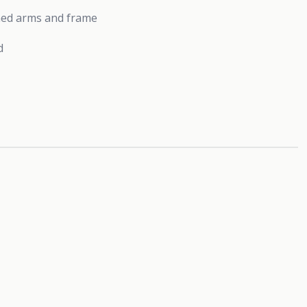
ined arms and frame
d