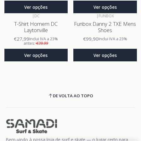
Ver opções
Ver opções
|
DC
|
FUNBOX
T-Shirt Homem DC
Funbox Danny 2 TXE Mens
Laytonville
Shoes
€27,99
€99,90
Inclui IVA a 23%
Inclui IVA a 23%
antes:
€39.99
Ver opções
Ver opções
DE VOLTA AO TOPO
Bem-vindo à nossa loja de surf e skate — o lugar certo para