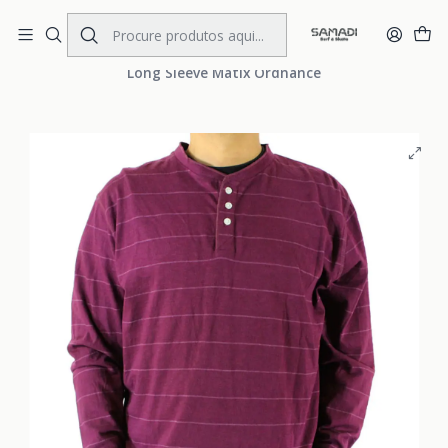
Portes Gratis Portugal e Espanha
Início
MENS
CLOTHING
Long Sleeves
Long Sleeve Matix Ordnance