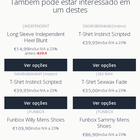
Também pode estar interessado em
um destes
|
INDEPENDENT
5604508064646
|
Instinct
Long Sleeve Independent
T-Shirt Instinct Scripted
Heel Blunt
€39,95
Inclui IVA a 23%
€14,99
Inclui IVA a 23%
antes:
€29.9
Ver opções
Ver opções
5604508064691
|
Instinct
|
SEX WAX
T-Shirt Instinct Scripted
T-Shirt Sexwax Fade
€39,95
€35,00
Inclui IVA a 23%
Inclui IVA a 23%
Ver opções
Ver opções
|
FUNBOX
|
FUNBOX
Funbox Willy Mens Shoes
Funbox Sammy Mens
Shoes
€109,90
Inclui IVA a 23%
€86,90
Inclui IVA a 23%