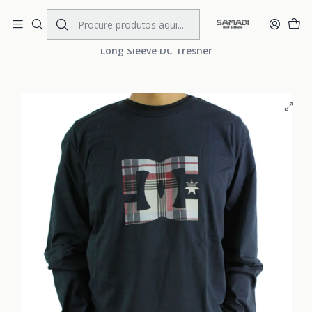
Portes Gratis Portugal e Espanha
Início
MENS
CLOTHING
Long Sleeves
Long Sleeve DC Tresher