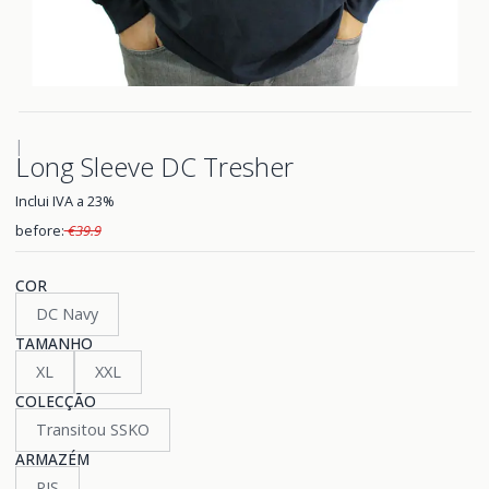
|
Long Sleeve DC Tresher
Inclui IVA a 23%
before:
€39.9
COR
DC Navy
TAMANHO
XL
XXL
COLECÇÃO
Transitou SSKO
ARMAZÉM
PIS