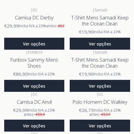
|
DC
|
Samadi
Camisa DC Derby
T-Shirt Mens Samadi Keep
the Ocean Clean
€29,99
Inclui IVA a 23%
antes:
€63
€19,90
Inclui IVA a 23%
Ver opções
Ver opções
|
FUNBOX
|
Samadi
Funbox Sammy Mens
T-Shirt Mens Samadi Keep
Shoes
the Ocean Clean
€86,90
€19,90
Inclui IVA a 23%
Inclui IVA a 23%
Ver opções
Ver opções
|
DC
|
DC
Camisa DC Anvil
Polo Homem DC Walkley
€29,99
€26,75
Inclui IVA a 23%
Inclui IVA a 23%
antes:
€59.9
antes:
€53.5
Ver opções
Ver opções