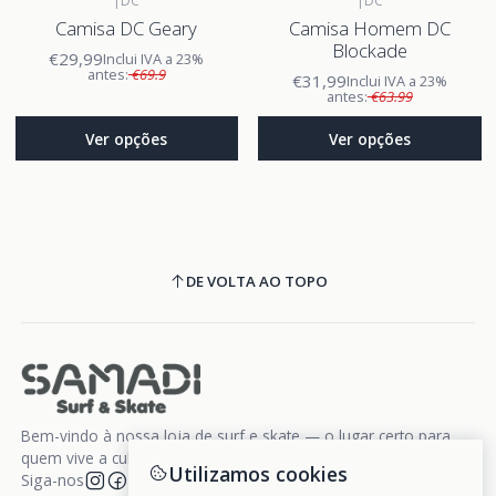
|
DC
|
DC
Camisa DC Geary
Camisa Homem DC
Blockade
€29,99
Inclui IVA a 23%
antes:
€69.9
€31,99
Inclui IVA a 23%
antes:
€63.99
Ver opções
Ver opções
DE VOLTA AO TOPO
Bem-vindo à nossa loja de surf e skate — o lugar certo para
quem vive a cultura da liberdade sobre rodas e ondas.
Utilizamos cookies
Siga-nos