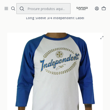
Portes Gratis Portugal e Espanha
Início
MENS
CLOTHING
Long Sleeves
Long Sleeve 3/4 Independent Label