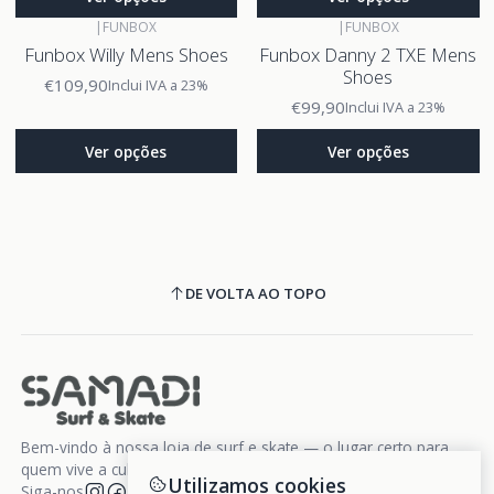
|
FUNBOX
|
FUNBOX
Funbox Willy Mens Shoes
Funbox Danny 2 TXE Mens
Shoes
€109,90
Inclui IVA a 23%
€99,90
Inclui IVA a 23%
Ver opções
Ver opções
DE VOLTA AO TOPO
Bem-vindo à nossa loja de surf e skate — o lugar certo para
quem vive a cultura da liberdade sobre rodas e ondas.
Utilizamos cookies
Siga-nos