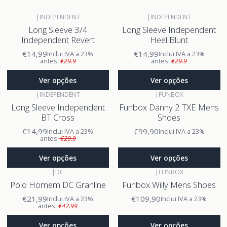
|
INDEPENDENT
|
INDEPENDENT
Long Sleeve 3/4
Long Sleeve Independent
Independent Revert
Heel Blunt
€14,99
€14,99
Inclui IVA a 23%
Inclui IVA a 23%
antes:
€29.9
antes:
€29.9
Ver opções
Ver opções
|
INDEPENDENT
|
FUNBOX
Long Sleeve Independent
Funbox Danny 2 TXE Mens
BT Cross
Shoes
€14,99
€99,90
Inclui IVA a 23%
Inclui IVA a 23%
antes:
€29.9
Ver opções
Ver opções
|
DC
|
FUNBOX
Polo Homem DC Granline
Funbox Willy Mens Shoes
€21,99
€109,90
Inclui IVA a 23%
Inclui IVA a 23%
antes:
€42.99
Ver opções
Ver opções