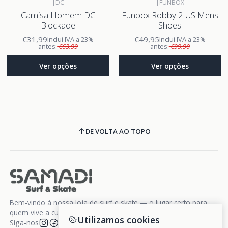
|
DC
|
FUNBOX
Camisa Homem DC
Funbox Robby 2 US Mens
Blockade
Shoes
€31,99
€49,95
Inclui IVA a 23%
Inclui IVA a 23%
antes:
€63.99
antes:
€99.90
Ver opções
Ver opções
DE VOLTA AO TOPO
Bem-vindo à nossa loja de surf e skate — o lugar certo para
quem vive a cultura da liberdade sobre rodas e ondas.
Utilizamos cookies
Siga-nos