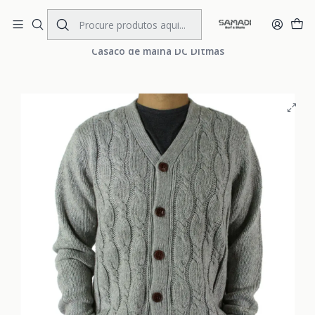
Portes Gratis Portugal e Espanha
Início
MENS
CLOTHING
Pullover
Casaco de malha DC Ditmas