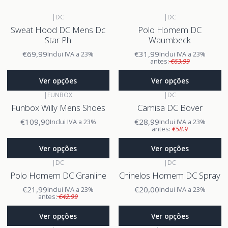
|
DC
|
DC
Sweat Hood DC Mens Dc
Polo Homem DC
Star Ph
Waumbeck
€69,99
€31,99
Inclui IVA a 23%
Inclui IVA a 23%
antes:
€63.99
Ver opções
Ver opções
|
FUNBOX
|
DC
Funbox Willy Mens Shoes
Camisa DC Bover
€109,90
€28,99
Inclui IVA a 23%
Inclui IVA a 23%
antes:
€58.9
Ver opções
Ver opções
|
DC
|
DC
Polo Homem DC Granline
Chinelos Homem DC Spray
€21,99
€20,00
Inclui IVA a 23%
Inclui IVA a 23%
antes:
€42.99
Ver opções
Ver opções