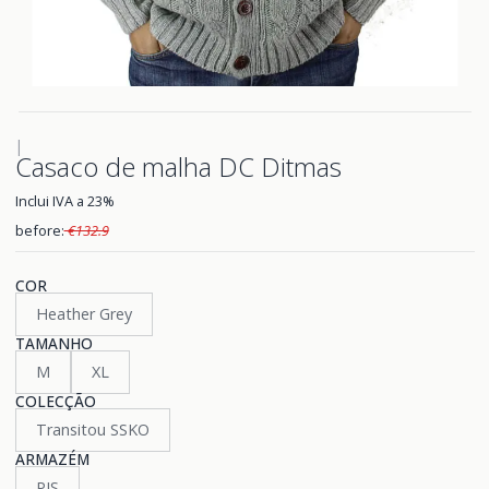
|
Casaco de malha DC Ditmas
Inclui IVA a 23%
before:
€132.9
COR
Heather Grey
TAMANHO
M
XL
COLECÇÃO
Transitou SSKO
ARMAZÉM
PIS