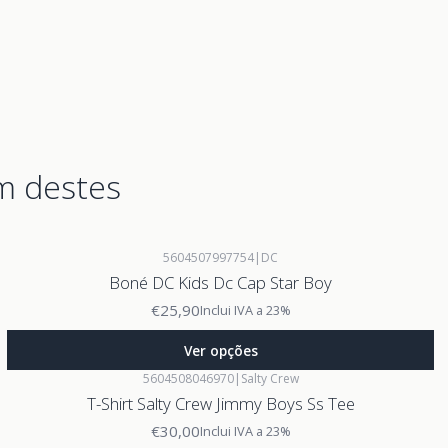
m destes
5604507997754
|
DC
Boné DC Kids Dc Cap Star Boy
€25,90
Inclui IVA a 23%
Ver opções
5604508046970
|
Salty Crew
T-Shirt Salty Crew Jimmy Boys Ss Tee
€30,00
Inclui IVA a 23%