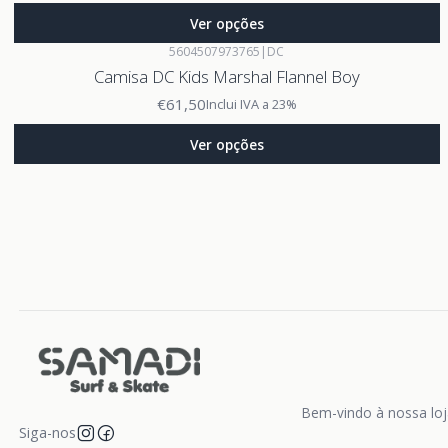
Ver opções
5604507973765
|
DC
Camisa DC Kids Marshal Flannel Boy
€61,50
Inclui IVA a 23%
Ver opções
Bem-vindo à nossa loja
Siga-nos