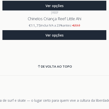
Ver opções
|
REEF
Chinelos Criança Reef Little Ahi
€11,75
Inclui IVA a 23%
antes:
€23.5
Ver opções
DE VOLTA AO TOPO
 de surf e skate — o lugar certo para quem vive a cultura da liberda