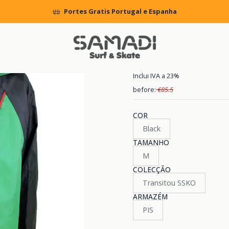
Início
KIDS
CLOTHING
Jackets
Casaco DC Mint Car
Portes Gratis Portugal e Espanha
|
Casaco DC M
Inclui IVA a 23%
before:
€85.5
COR
Black
TAMANHO
M
COLECÇÃO
Transitou SSKO
ARMAZÉM
PIS