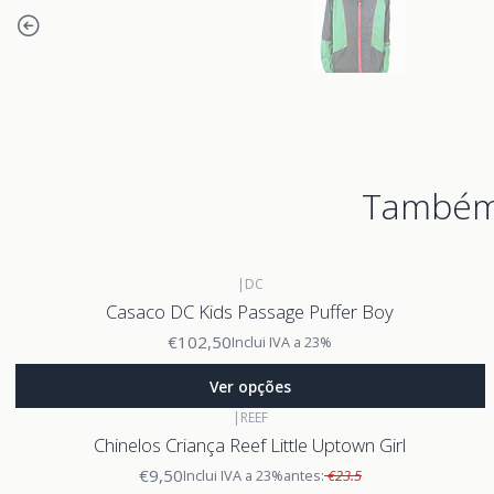
Também 
|
DC
Casaco DC Kids Passage Puffer Boy
€102,50
Inclui IVA a 23%
Ver opções
|
REEF
Chinelos Criança Reef Little Uptown Girl
€9,50
Inclui IVA a 23%
antes:
€23.5