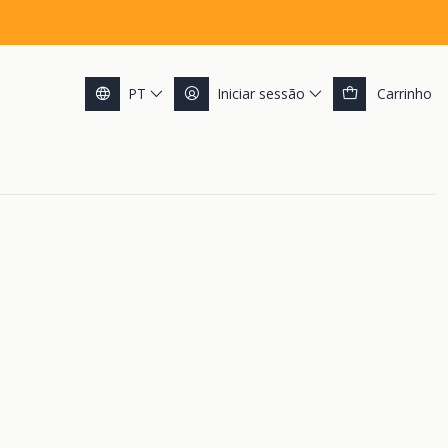
PT
Iniciar sessão
Carrinho
int Car