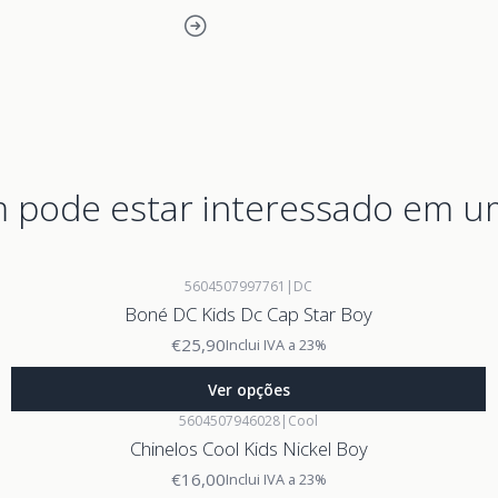
pode estar interessado em u
5604507997761
|
DC
Boné DC Kids Dc Cap Star Boy
€25,90
Inclui IVA a 23%
Ver opções
5604507946028
|
Cool
Chinelos Cool Kids Nickel Boy
€16,00
Inclui IVA a 23%