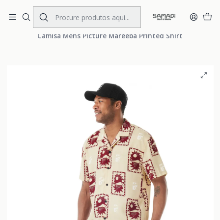
Portes Gratis Portugal e Espanha
Início
MENS
CLOTHING
Shirts
Camisa Mens Picture Mareeba Printed Shirt