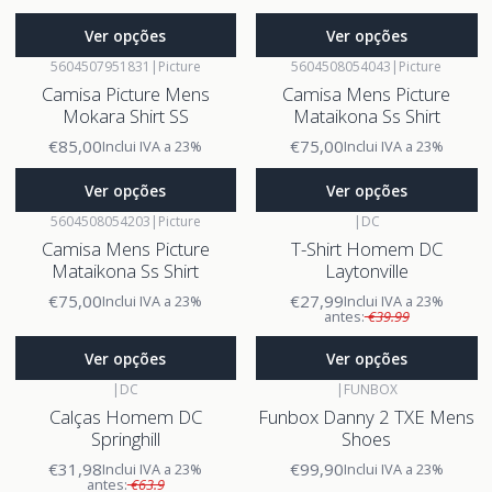
Ver opções
Ver opções
5604507951831
|
Picture
5604508054043
|
Picture
Camisa Picture Mens
Camisa Mens Picture
Mokara Shirt SS
Mataikona Ss Shirt
€85,00
€75,00
Inclui IVA a 23%
Inclui IVA a 23%
Ver opções
Ver opções
5604508054203
|
Picture
|
DC
Camisa Mens Picture
T-Shirt Homem DC
Mataikona Ss Shirt
Laytonville
€75,00
€27,99
Inclui IVA a 23%
Inclui IVA a 23%
antes:
€39.99
Ver opções
Ver opções
|
DC
|
FUNBOX
Calças Homem DC
Funbox Danny 2 TXE Mens
Springhill
Shoes
€31,98
€99,90
Inclui IVA a 23%
Inclui IVA a 23%
antes:
€63.9