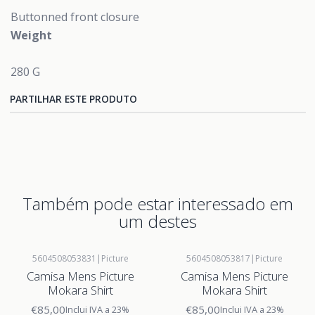
Buttonned front closure
Weight
280 G
PARTILHAR ESTE PRODUTO
Também pode estar interessado em
um destes
5604508053831
|
Picture
5604508053817
|
Picture
Camisa Mens Picture
Camisa Mens Picture
Mokara Shirt
Mokara Shirt
€85,00
€85,00
Inclui IVA a 23%
Inclui IVA a 23%