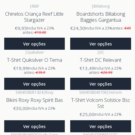
|
REEF
|
Billabong
Chinelos Criança Reef Little
Boardshorts Billabong
Stargazer
Baggies Gargantua
€9,95
€24,50
Inclui IVA a 23%
Inclui IVA a 23%
antes:
€49
antes:
€19.90
Ver opções
Ver opções
|
Quiksilver
|
DC
T-Shirt Quiksilver O Tema
T-Shirt DC Relevant
€19,99
€13,49
Inclui IVA a 23%
Inclui IVA a 23%
antes:
€39.9
antes:
€26.99
Ver opções
Ver opções
5604508051424
|
Roxy
5604508045706
|
Volcom
Bikini Roxy Roxy Spirit Bas
T-Shirt Volcom Solstice Bsc
Sst
€30,00
Inclui IVA a 23%
€25,00
Inclui IVA a 23%
Ver opções
Ver opções
5604508046970
|
Salty Crew
5604507998553
|
DC