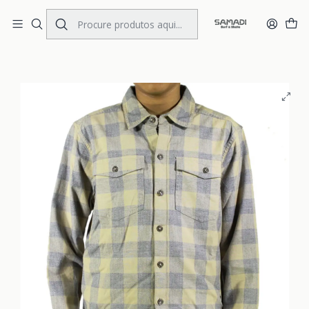
Portes Gratis Portugal e Espanha
Início
KIDS
CLOTHING
Shirts
Camisa DC Hatchet