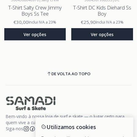
T-Shirt Salty Crew Jimmy
T-Shirt DC Kids Diehard Ss
Boys Ss Tee
Boy
€30,00
€25,90
Inclui IVA a 23%
Inclui IVA a 23%
Ver opções
Ver opções
DE VOLTA AO TOPO
Bem-vindo à nossa loja de surf e skate — o lugar certo para
quem vive a cultura da liberdade sobre rodas e ondas.
Utilizamos cookies
Siga-nos