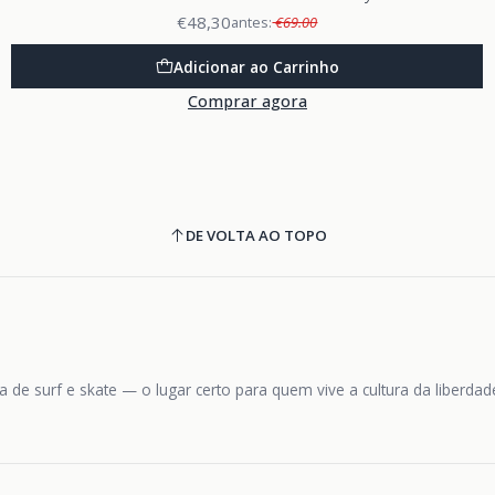
€48,30
antes:
€69.00
Adicionar ao Carrinho
Comprar agora
DE VOLTA AO TOPO
 de surf e skate — o lugar certo para quem vive a cultura da liberda