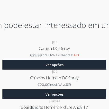
pode estar interessado em u
|
DC
Camisa DC Derby
€29,99
Inclui IVA a 23%
antes:
€63
Ver opções
|
DC
Chinelos Homem DC Spray
€20,00
Inclui IVA a 23%
Ver opções
|
Picture
Boardshorts Homem Picture Andy 17