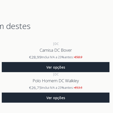
m destes
|
DC
Camisa DC Bover
€28,99
Inclui IVA a 23%
antes:
€58.9
Ver opções
|
DC
Polo Homem DC Walkley
€26,75
Inclui IVA a 23%
antes:
€53.5
Ver opções