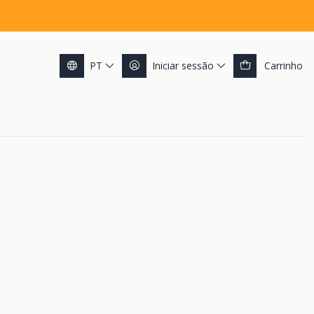
PT
Iniciar sessão
Carrinho
rly