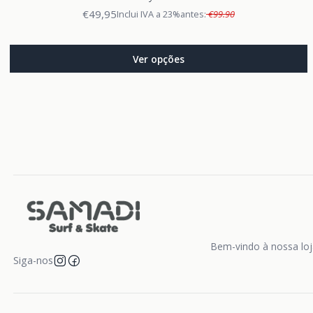
€49,95
Inclui IVA a 23%
antes:
€99.90
Ver opções
Bem-vindo à nossa loja
Siga-nos