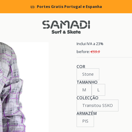
Início
MENS
CLOTHING
Shirts
Camisa DC Furly
Portes Gratis Portugal e Espanha
|
Camisa DC Fu
Inclui IVA a 23%
before:
€59.9
COR
Stone
TAMANHO
M
L
COLECÇÃO
Transitou SSKO
ARMAZÉM
PIS