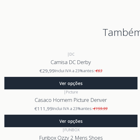
Também 
|
DC
Camisa DC Derby
€29,99
Inclui IVA a 23%
antes:
€63
Ver opções
|
Picture
Casaco Homem Picture Denver
€111,99
Inclui IVA a 23%
antes:
€159.99
Ver opções
|
FUNBOX
Funbox Ozzy 2 Mens Shoes