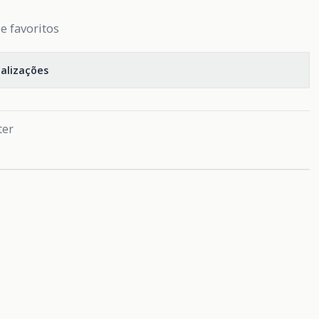
de favoritos
calizações
ter