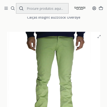
Portes Gratis Portugal e Espanha
Início
MENS
CLOTHING
Pants and Jeans
Calças Insight Buzzcock Overdye