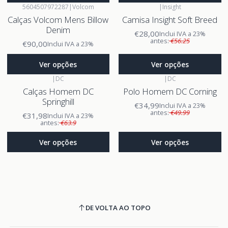
5604507972287
|
Volcom
|
Insight
Calças Volcom Mens Billow
Camisa Insight Soft Breed
Denim
€28,00
Inclui IVA a 23%
antes:
€56.25
€90,00
Inclui IVA a 23%
Ver opções
Ver opções
|
DC
|
DC
Calças Homem DC
Polo Homem DC Corning
Springhill
€34,99
Inclui IVA a 23%
antes:
€49.99
€31,98
Inclui IVA a 23%
antes:
€63.9
Ver opções
Ver opções
DE VOLTA AO TOPO