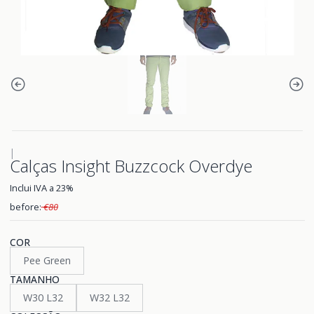
|
Calças Insight Buzzcock Overdye
Inclui IVA a 23%
before:
€80
COR
Pee Green
TAMANHO
W30 L32
W32 L32