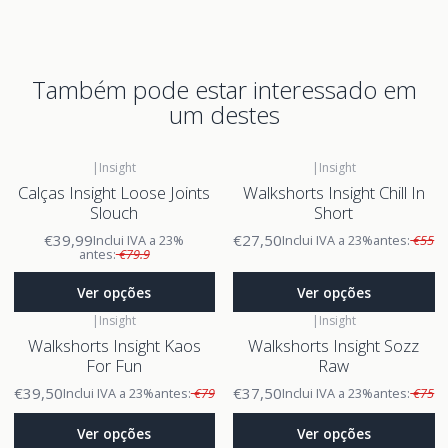
Também pode estar interessado em
um destes
|
Insight
|
Insight
Calças Insight Loose Joints
Walkshorts Insight Chill In
Slouch
Short
€39,99
€27,50
Inclui IVA a 23%
Inclui IVA a 23%
antes:
€55
antes:
€79.9
Ver opções
Ver opções
|
Insight
|
Insight
Walkshorts Insight Kaos
Walkshorts Insight Sozz
For Fun
Raw
€39,50
€37,50
Inclui IVA a 23%
antes:
€79
Inclui IVA a 23%
antes:
€75
Ver opções
Ver opções