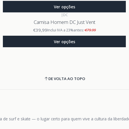
Ver opções
|
DC
Camisa Homem DC Just Vent
€39,99
Inclui IVA a 23%
antes:
€79.99
Ver opções
DE VOLTA AO TOPO
 de surf e skate — o lugar certo para quem vive a cultura da liberda