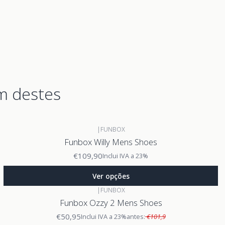
m destes
|
FUNBOX
Funbox Willy Mens Shoes
€109,90
Inclui IVA a 23%
Ver opções
|
FUNBOX
Funbox Ozzy 2 Mens Shoes
€50,95
Inclui IVA a 23%
antes:
€101,9