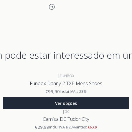
pode estar interessado em u
|
FUNBOX
Funbox Danny 2 TXE Mens Shoes
€99,90
Inclui IVA a 23%
Ver opções
|
DC
Camisa DC Tudor City
€29,99
Inclui IVA a 23%
antes:
€63.9