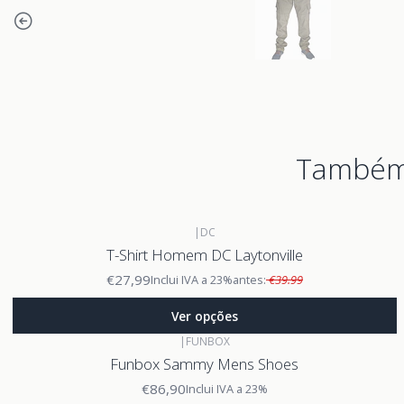
Também 
|
DC
T-Shirt Homem DC Laytonville
€27,99
Inclui IVA a 23%
antes:
€39.99
Ver opções
|
FUNBOX
Funbox Sammy Mens Shoes
€86,90
Inclui IVA a 23%