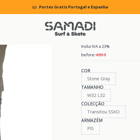
MENS
CLOTHING
Pants and Jeans
Calças DC Worker Tapered 
Portes Gratis Portugal e Espanha
|
Calças DC W
Inclui IVA a 23%
before:
€89.9
COR
Stone Gray
TAMANHO
W32 L32
COLECÇÃO
Transitou SSKO
ARMAZÉM
PIS