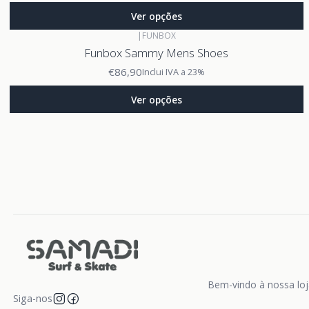
Ver opções
|
FUNBOX
Funbox Sammy Mens Shoes
€86,90
Inclui IVA a 23%
Ver opções
Bem-vindo à nossa loja
Siga-nos