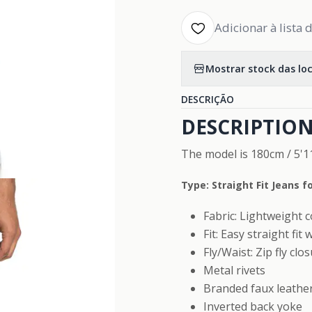
Adicionar à lista 
Mostrar stock das lo
DESCRIÇÃO
DESCRIPTION
The model is 180cm / 5'11
Type: Straight Fit Jeans f
Fabric: Lightweight c
Fit: Easy straight fit
Fly/Waist: Zip fly clo
Metal rivets
Branded faux leathe
Inverted back yoke