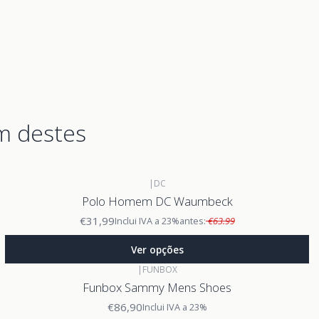
m destes
|
DC
Polo Homem DC Waumbeck
€31,99
Inclui IVA a 23%
antes:
€63.99
Ver opções
|
FUNBOX
Funbox Sammy Mens Shoes
€86,90
Inclui IVA a 23%