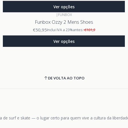
Ver opções
|
FUNBOX
Funbox Ozzy 2 Mens Shoes
€50,95
Inclui IVA a 23%
antes:
€101,9
Ver opções
DE VOLTA AO TOPO
 de surf e skate — o lugar certo para quem vive a cultura da liberda