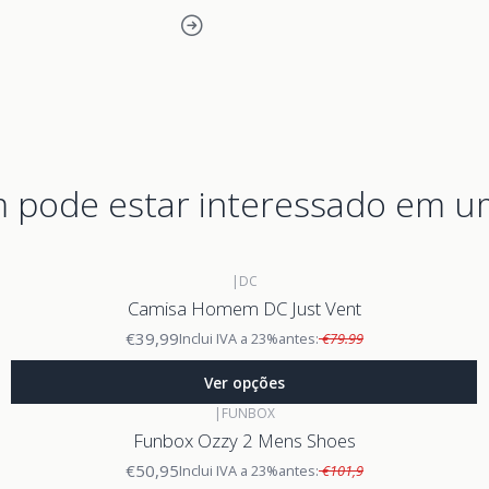
pode estar interessado em u
|
DC
Camisa Homem DC Just Vent
€39,99
Inclui IVA a 23%
antes:
€79.99
Ver opções
|
FUNBOX
Funbox Ozzy 2 Mens Shoes
€50,95
Inclui IVA a 23%
antes:
€101,9