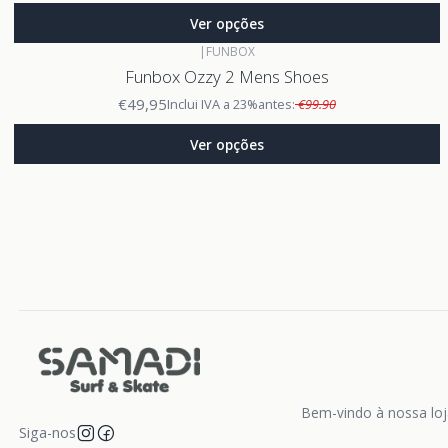
Ver opções
|
FUNBOX
Funbox Ozzy 2 Mens Shoes
€49,95
Inclui IVA a 23%
antes:
€99.90
Ver opções
Bem-vindo à nossa loja
Siga-nos