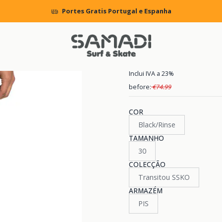
ício
MENS
CLOTHING
Pants and Jeans
Calças DC Worker Straig
Portes Gratis Portugal e Espanha
|
Calças DC Wo
Inclui IVA a 23%
before:
€74.99
COR
Black/Rinse
TAMANHO
30
COLECÇÃO
Transitou SSKO
ARMAZÉM
PIS