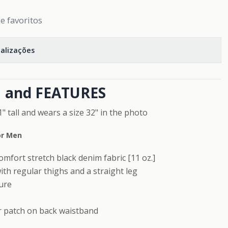
de favoritos
calizações
 and FEATURES
" tall and wears a size 32" in the photo
or Men
omfort stretch black denim fabric [11 oz.]
 with regular thighs and a straight leg
sure
r patch on back waistband