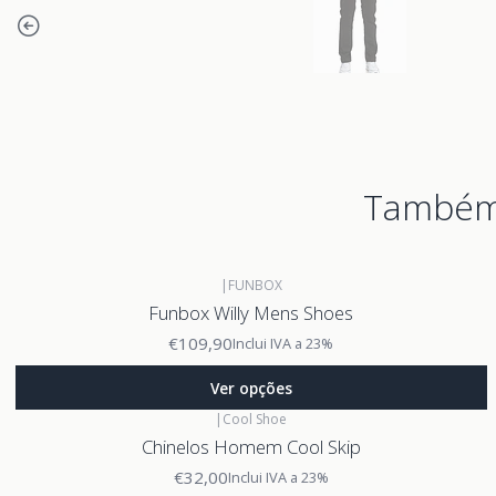
Também 
|
FUNBOX
Funbox Willy Mens Shoes
€109,90
Inclui IVA a 23%
Ver opções
|
Cool Shoe
Chinelos Homem Cool Skip
€32,00
Inclui IVA a 23%