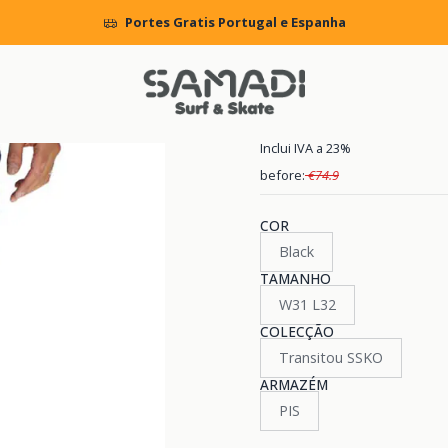
Início
MENS
CLOTHING
Pants and Jeans
Calças DC Worker Slim
Portes Gratis Portugal e Espanha
|
Calças DC Wo
Inclui IVA a 23%
before:
€74.9
COR
Black
TAMANHO
W31 L32
COLECÇÃO
Transitou SSKO
ARMAZÉM
PIS