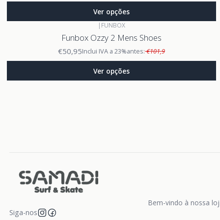
Ver opções
|
FUNBOX
Funbox Ozzy 2 Mens Shoes
€50,95
Inclui IVA a 23%
antes:
€101,9
Ver opções
Bem-vindo à nossa loja
Siga-nos