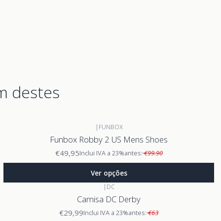
m destes
|
FUNBOX
Funbox Robby 2 US Mens Shoes
€49,95
Inclui IVA a 23%
antes:
€99.90
Ver opções
|
DC
Camisa DC Derby
€29,99
Inclui IVA a 23%
antes:
€63