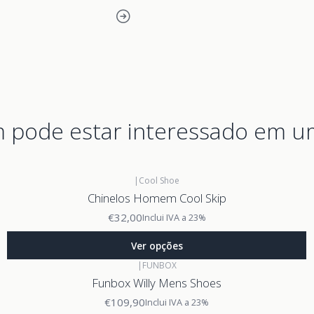
pode estar interessado em u
|
Cool Shoe
Chinelos Homem Cool Skip
€32,00
Inclui IVA a 23%
Ver opções
|
FUNBOX
Funbox Willy Mens Shoes
€109,90
Inclui IVA a 23%