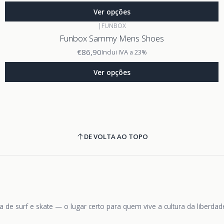
Ver opções
|
FUNBOX
Funbox Sammy Mens Shoes
€86,90
Inclui IVA a 23%
Ver opções
DE VOLTA AO TOPO
 de surf e skate — o lugar certo para quem vive a cultura da liberda