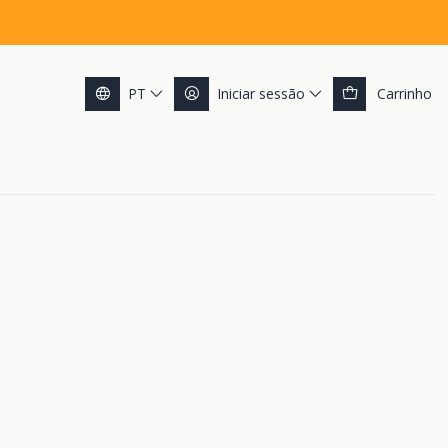
PT
Iniciar sessão
Carrinho
rker Slim