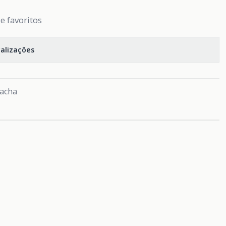
de favoritos
calizações
racha