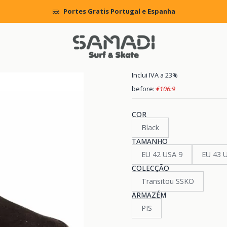
cio
MENS
FOOTWEAR
Boots
Botas Homem Reef Kitchi Kah Mi 
Portes Gratis Portugal e Espanha
|
Botas Homem
Inclui IVA a 23%
before:
€106.9
COR
Black
TAMANHO
EU 42 USA 9
EU
COLECÇÃO
Transitou SSKO
ARMAZÉM
PIS