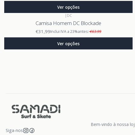
Ver opções
|
DC
Camisa Homem DC Blockade
€31,99
Inclui IVA a 23%
antes:
€63.99
Ver opções
Bem-vindo à nossa loja
Siga-nos