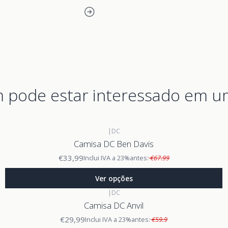
pode estar interessado em u
|
DC
Camisa DC Ben Davis
€33,99
Inclui IVA a 23%
antes:
€67.99
Ver opções
|
DC
Camisa DC Anvil
€29,99
Inclui IVA a 23%
antes:
€59.9