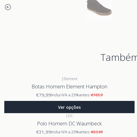
Também 
|
Element
Botas Homem Element Hampton
€79,99
Inclui IVA a 23%
antes:
€165.9
Ver opções
|
DC
Polo Homem DC Waumbeck
€31,99
Inclui IVA a 23%
antes:
€63.99