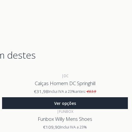
m destes
|
DC
Calças Homem DC Springhill
€31,98
Inclui IVA a 23%
antes:
€63.9
Ver opções
|
FUNBOX
Funbox Willy Mens Shoes
€109,90
Inclui IVA a 23%