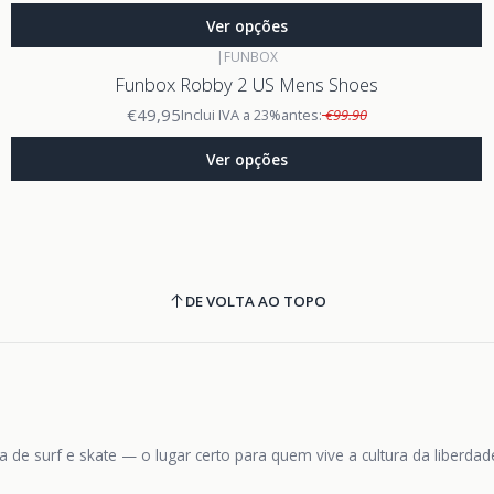
Ver opções
|
FUNBOX
Funbox Robby 2 US Mens Shoes
€49,95
Inclui IVA a 23%
antes:
€99.90
Ver opções
DE VOLTA AO TOPO
 de surf e skate — o lugar certo para quem vive a cultura da liberda