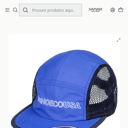
Portes Gratis Portugal e Espanha
Início
ACCESSORIES
MENS
Hats
Boné Homem DC Blunters