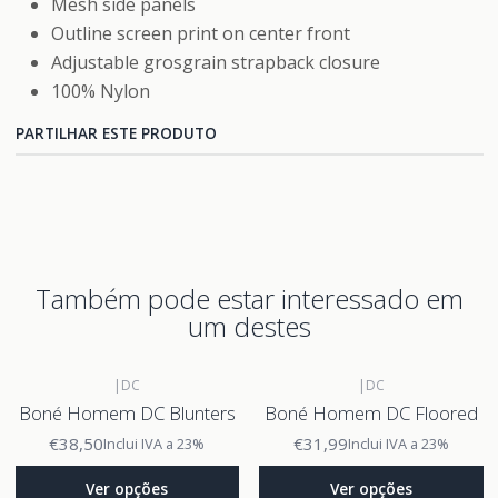
Mesh side panels
Outline screen print on center front
Adjustable grosgrain strapback closure
100% Nylon
PARTILHAR ESTE PRODUTO
Também pode estar interessado em
um destes
|
DC
|
DC
Boné Homem DC Blunters
Boné Homem DC Floored
€38,50
€31,99
Inclui IVA a 23%
Inclui IVA a 23%
Ver opções
Ver opções