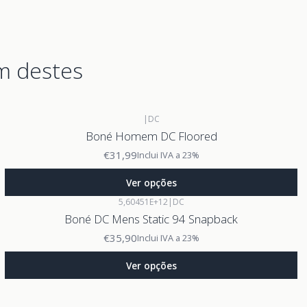
m destes
|
DC
Boné Homem DC Floored
€31,99
Inclui IVA a 23%
Ver opções
5,60451E+12
|
DC
Boné DC Mens Static 94 Snapback
€35,90
Inclui IVA a 23%
Ver opções