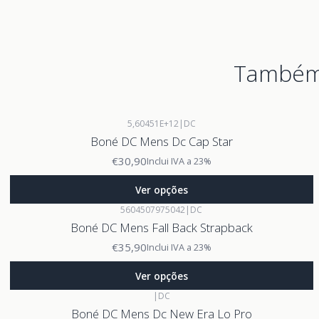
Também 
5,60451E+12
|
DC
Boné DC Mens Dc Cap Star
€30,90
Inclui IVA a 23%
Ver opções
5604507975042
|
DC
Boné DC Mens Fall Back Strapback
€35,90
Inclui IVA a 23%
Ver opções
|
DC
Boné DC Mens Dc New Era Lo Pro