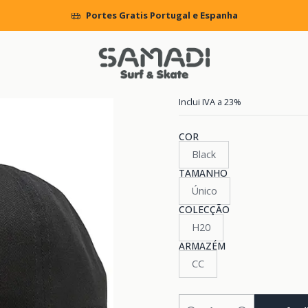
Início
ACCESSORIES
MENS
Hats
Boné DC AC/DC Snapback
Portes Gratis Portugal e Espanha
|
Boné DC AC/
Inclui IVA a 23%
COR
Black
TAMANHO
Único
COLECÇÃO
H20
ARMAZÉM
CC