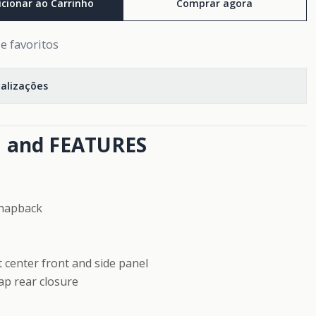
icionar ao Carrinho
Comprar agora
de favoritos
calizações
 and FEATURES
snapback
 center front and side panel
ap rear closure