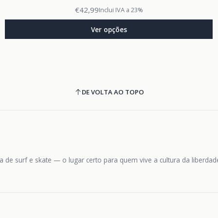
€42,99
Inclui IVA a 23%
Ver opções
DE VOLTA AO TOPO
 de surf e skate — o lugar certo para quem vive a cultura da liberda