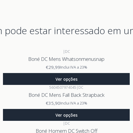
pode estar interessado em u
|
DC
Boné DC Mens Whatsonmenusnap
€29,99
Inclui IVA a 23%
Ver opções
5604507974045
|
DC
Boné DC Mens Fall Back Strapback
€35,90
Inclui IVA a 23%
Ver opções
|
DC
Boné Homem DC Switch Off