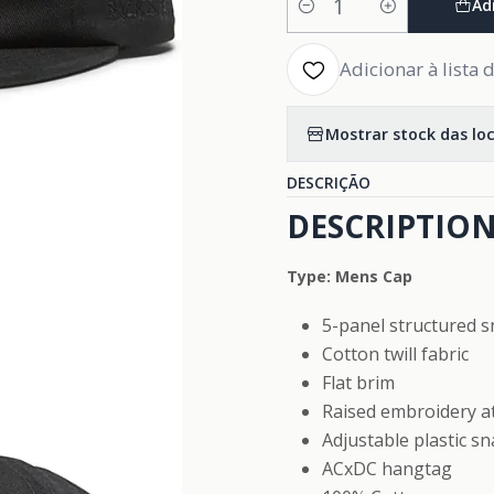
Ad
Quantidade
Adicionar à lista 
Mostrar stock das lo
DESCRIÇÃO
DESCRIPTION
Type: Mens Cap
5-panel structured 
Cotton twill fabric
Flat brim
Raised embroidery at
Adjustable plastic sn
ACxDC hangtag