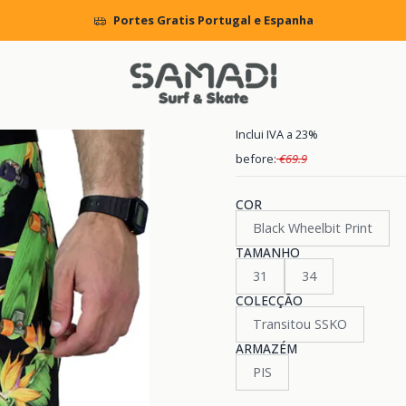
Início
MENS
CLOTHING
Boardshorts
Boardshorts DC Wheelbit
Portes Gratis Portugal e Espanha
|
Boardshorts
Inclui IVA a 23%
before:
€69.9
COR
Black Wheelbit Print
TAMANHO
31
34
COLECÇÃO
Transitou SSKO
ARMAZÉM
PIS