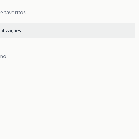
de favoritos
calizações
ano