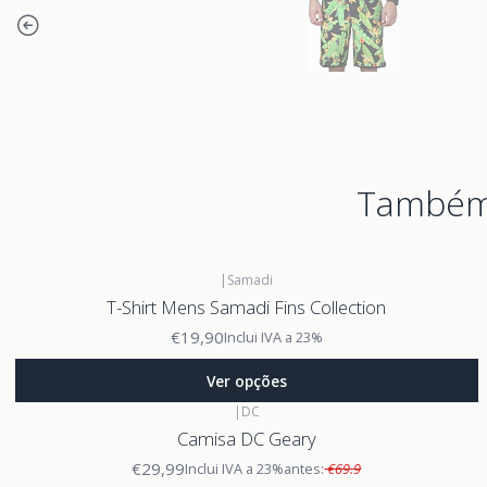
Também 
|
Samadi
T-Shirt Mens Samadi Fins Collection
€19,90
Inclui IVA a 23%
Ver opções
|
DC
Camisa DC Geary
€29,99
Inclui IVA a 23%
antes:
€69.9