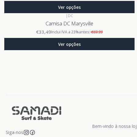
Ver opções
|
DC
Camisa DC Marysville
€33,49
Inclui IVA a 23%
antes:
€69.99
Ver opções
Bem-vindo à nossa loja
Siga-nos