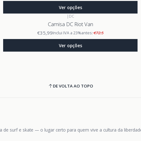
Ver opções
|
DC
Camisa DC Riot Van
€35,99
Inclui IVA a 23%
antes:
€72.5
Ver opções
DE VOLTA AO TOPO
 de surf e skate — o lugar certo para quem vive a cultura da liberda