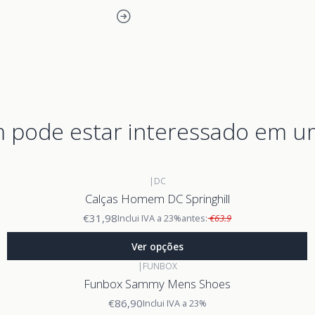
pode estar interessado em u
|
DC
Calças Homem DC Springhill
€31,98
Inclui IVA a 23%
antes:
€63.9
Ver opções
|
FUNBOX
Funbox Sammy Mens Shoes
€86,90
Inclui IVA a 23%