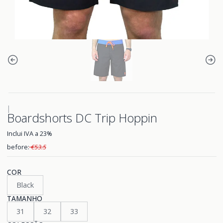
|
Boardshorts DC Trip Hoppin
Inclui IVA a 23%
before:
€53.5
COR
Black
TAMANHO
31
32
33