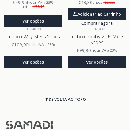
€49,95
€48,30
Inclui IVA a 23%
antes:
€69.00
antes:
€99.90
Adicionar ao Carrinho
Ver opções
Comprar agora
|
FUNBOX
|
FUNBOX
Funbox Willy Mens Shoes
Funbox Robby 2 US Mens
Shoes
€109,90
Inclui IVA a 23%
€99,90
Inclui IVA a 23%
Ver opções
Ver opções
DE VOLTA AO TOPO