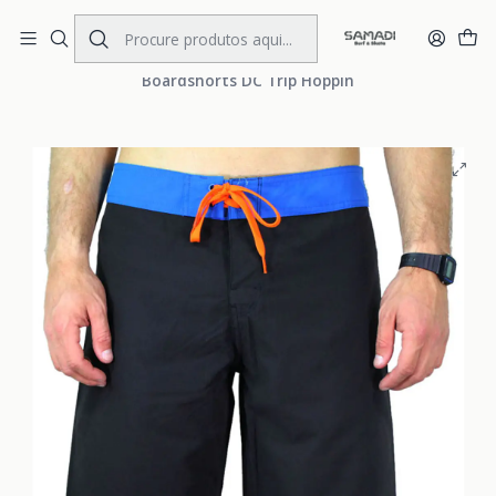
Portes Gratis Portugal e Espanha
Início
MENS
CLOTHING
Boardshorts
Boardshorts DC Trip Hoppin