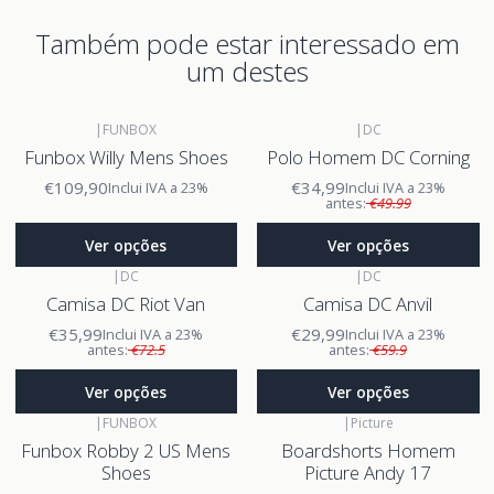
Também pode estar interessado em
um destes
|
FUNBOX
|
DC
Funbox Willy Mens Shoes
Polo Homem DC Corning
€109,90
€34,99
Inclui IVA a 23%
Inclui IVA a 23%
antes:
€49.99
Ver opções
Ver opções
|
DC
|
DC
Camisa DC Riot Van
Camisa DC Anvil
€35,99
€29,99
Inclui IVA a 23%
Inclui IVA a 23%
antes:
€72.5
antes:
€59.9
Ver opções
Ver opções
|
FUNBOX
|
Picture
Funbox Robby 2 US Mens
Boardshorts Homem
Shoes
Picture Andy 17