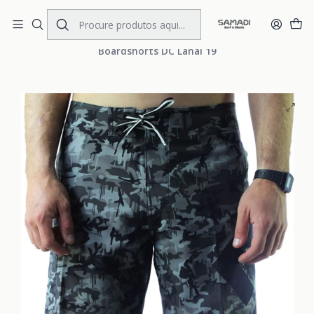
Portes Gratis Portugal e Espanha
Início
MENS
CLOTHING
Boardshorts
Boardshorts DC Lanai 19