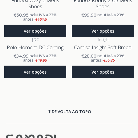
Funbox Ozzy 2 Mens
Funbox Robby 2 US Mens
Shoes
Shoes
€50,95
€99,90
Inclui IVA a 23%
Inclui IVA a 23%
antes:
€101,9
Ver opções
Ver opções
|
DC
|
Insight
Polo Homem DC Corning
Camisa Insight Soft Breed
€34,99
€28,00
Inclui IVA a 23%
Inclui IVA a 23%
antes:
€49.99
antes:
€56.25
Ver opções
Ver opções
DE VOLTA AO TOPO