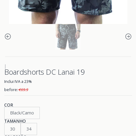
|
Boardshorts DC Lanai 19
Inclui IVA a 23%
before:
€69.9
COR
Black/Camo
TAMANHO
30
34