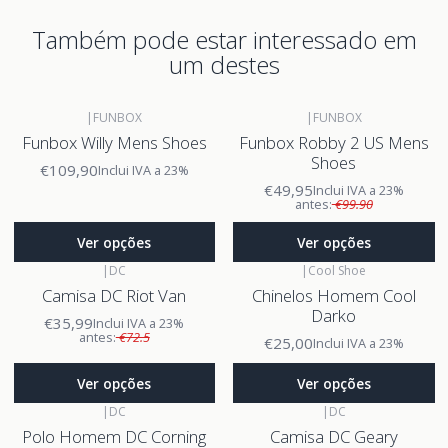
Também pode estar interessado em
um destes
|
FUNBOX
|
FUNBOX
Funbox Willy Mens Shoes
Funbox Robby 2 US Mens
Shoes
€109,90
Inclui IVA a 23%
€49,95
Inclui IVA a 23%
antes:
€99.90
Ver opções
Ver opções
|
DC
|
Cool Shoe
Camisa DC Riot Van
Chinelos Homem Cool
Darko
€35,99
Inclui IVA a 23%
antes:
€72.5
€25,00
Inclui IVA a 23%
Ver opções
Ver opções
|
DC
|
DC
Polo Homem DC Corning
Camisa DC Geary