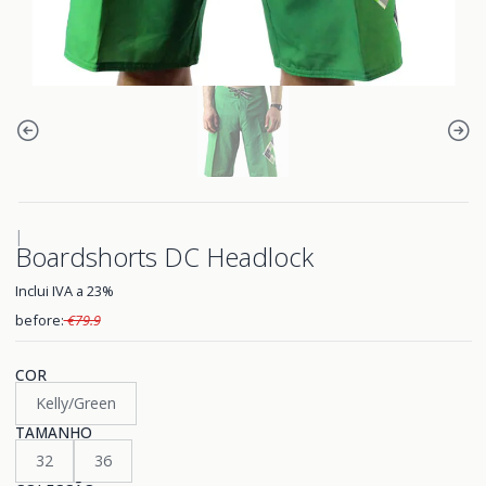
|
Boardshorts DC Headlock
Inclui IVA a 23%
before:
€79.9
COR
Kelly/Green
TAMANHO
32
36