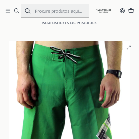
Portes Gratis Portugal e Espanha
Início
MENS
CLOTHING
Boardshorts
Boardshorts DC Headlock