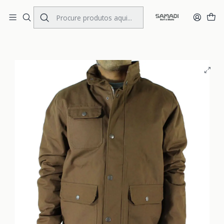
Portes Gratis Portugal e Espanha
Início
MENS
CLOTHING
Jackets
Blusão DC Spt