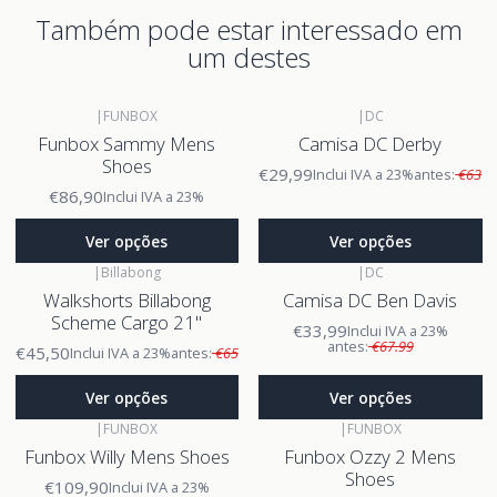
Também pode estar interessado em
um destes
|
FUNBOX
|
DC
Funbox Sammy Mens
Camisa DC Derby
Shoes
€29,99
Inclui IVA a 23%
antes:
€63
€86,90
Inclui IVA a 23%
Ver opções
Ver opções
|
Billabong
|
DC
Walkshorts Billabong
Camisa DC Ben Davis
Scheme Cargo 21"
€33,99
Inclui IVA a 23%
antes:
€67.99
€45,50
Inclui IVA a 23%
antes:
€65
Ver opções
Ver opções
|
FUNBOX
|
FUNBOX
Funbox Willy Mens Shoes
Funbox Ozzy 2 Mens
Shoes
€109,90
Inclui IVA a 23%