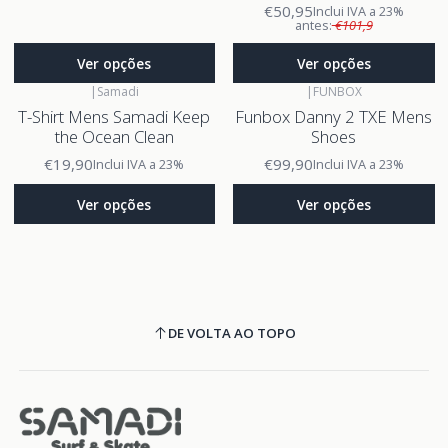
€50,95
Inclui IVA a 23%
antes:
€101,9
Ver opções
Ver opções
|
Samadi
|
FUNBOX
T-Shirt Mens Samadi Keep
Funbox Danny 2 TXE Mens
the Ocean Clean
Shoes
€19,90
€99,90
Inclui IVA a 23%
Inclui IVA a 23%
Ver opções
Ver opções
DE VOLTA AO TOPO