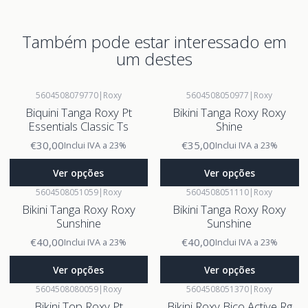
Também pode estar interessado em
um destes
5604508079770
|
Roxy
5604508050977
|
Roxy
Biquini Tanga Roxy Pt
Bikini Tanga Roxy Roxy
Essentials Classic Ts
Shine
€30,00
€35,00
Inclui IVA a 23%
Inclui IVA a 23%
Ver opções
Ver opções
5604508051059
|
Roxy
5604508051110
|
Roxy
Bikini Tanga Roxy Roxy
Bikini Tanga Roxy Roxy
Sunshine
Sunshine
€40,00
€40,00
Inclui IVA a 23%
Inclui IVA a 23%
Ver opções
Ver opções
5604508080059
|
Roxy
5604508051370
|
Roxy
Bikini Top Roxy Pt
Bikini Roxy Bico Active Rg