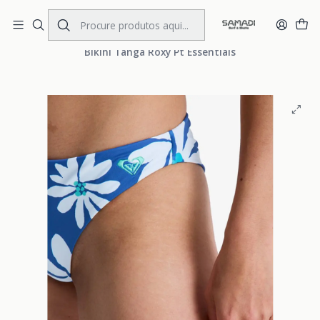
Portes Gratis Portugal e Espanha
Início
WOMENS
CLOTHING
Bikinis
Bikini Tanga Roxy Pt Essentials