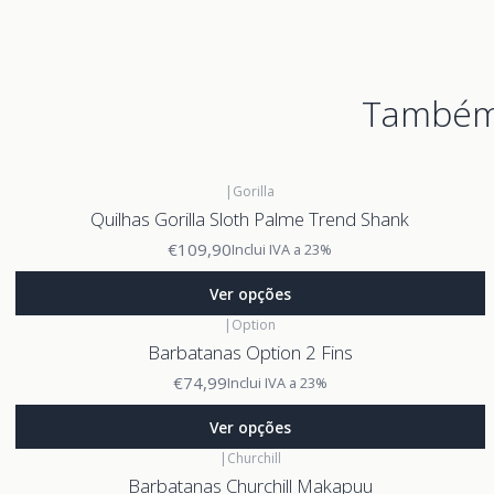
Também 
|
Gorilla
Quilhas Gorilla Sloth Palme Trend Shank
€109,90
Inclui IVA a 23%
Ver opções
|
Option
Barbatanas Option 2 Fins
€74,99
Inclui IVA a 23%
Ver opções
|
Churchill
Barbatanas Churchill Makapuu