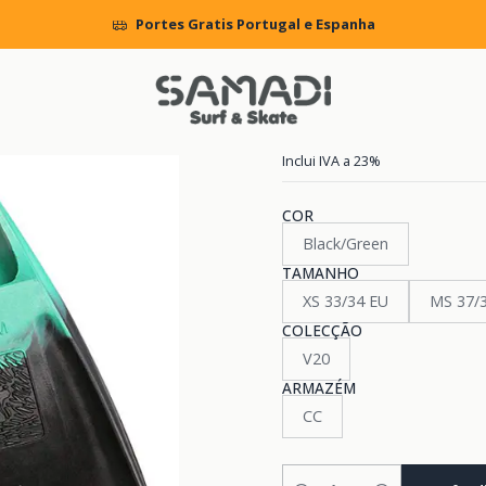
ODYBOARD & SKIMBOARD
HARDWARE
Swimfins
Barbatanas Wav
Portes Gratis Portugal e Espanha
|
Barbatanas 
Inclui IVA a 23%
COR
Black/Green
TAMANHO
XS 33/34 EU
MS 37
COLECÇÃO
V20
ARMAZÉM
CC