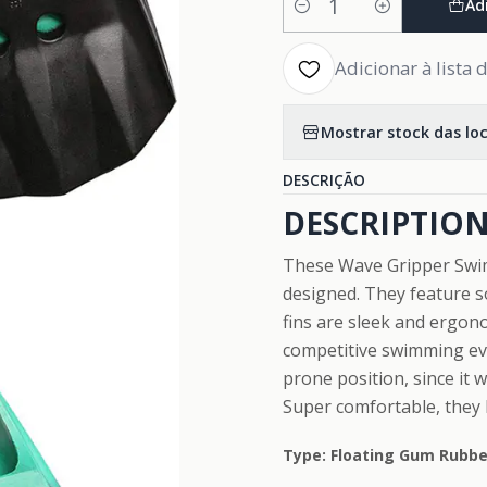
Ad
Quantidade
Adicionar à lista 
Mostrar stock das lo
DESCRIÇÃO
DESCRIPTION
These Wave Gripper Swim
designed. They feature s
fins are sleek and ergon
competitive swimming eve
prone position, since it w
Super comfortable, they 
Type: Floating Gum Rubbe