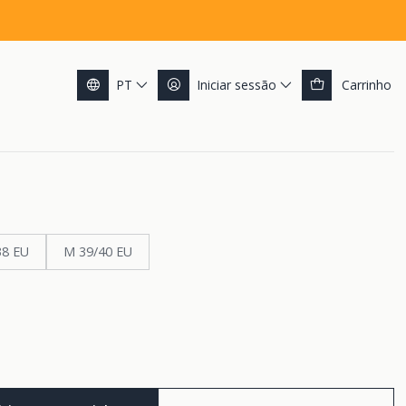
e Gripper
PT
Iniciar sessão
Carrinho
Wave Gripper
/38 EU
M 39/40 EU