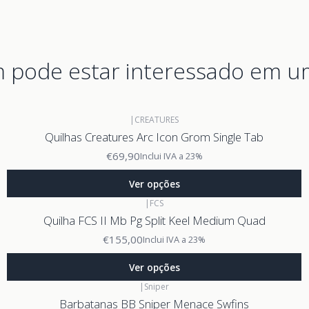
pode estar interessado em u
|
CREATURES
Quilhas Creatures Arc Icon Grom Single Tab
€69,90
Inclui IVA a 23%
Ver opções
|
FCS
Quilha FCS II Mb Pg Split Keel Medium Quad
€155,00
Inclui IVA a 23%
Ver opções
|
Sniper
Barbatanas BB Sniper Menace Swfins