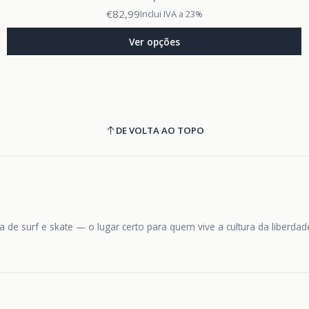
€82,99
Inclui IVA a 23%
Ver opções
DE VOLTA AO TOPO
 de surf e skate — o lugar certo para quem vive a cultura da liberda