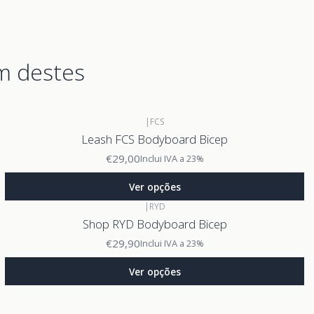
m destes
|
FCS
Leash FCS Bodyboard Bicep
€29,00
Inclui IVA a 23%
Ver opções
|
RYD
Shop RYD Bodyboard Bicep
€29,90
Inclui IVA a 23%
Ver opções